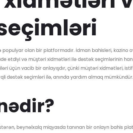
 xidmətləri 
seçimləri
opulyar olan bir platformadır. İdman bahisleri, kazino oy
fade etdiyi və müştəri xidmətləri ilə dəstək seçimlərinin ha
ləri üçün vacib bir anlayışdır, çünki müştəri xidmətləri, is
qli dəstək seçimləri ilə, anında yardım almaq mümkündür
nədir?
tərən, beynəlxalq miqyasda tanınan bir onlayn bahis platfo