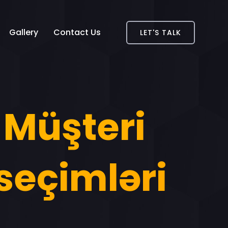
Gallery
Contact Us
LET'S TALK
 Müşteri
seçimləri