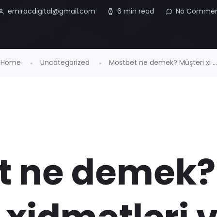
emiracdigital@gmail.com
6 min read
No Commen
Home
Uncategorized
Mostbet ne demek? Müşteri xi ...
t ne demek?