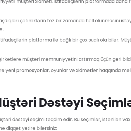
iyyətli müştəri xidməti, istifadəçilərin platformada daha
laşdıqları çətinliklərin tez bir zamanda həll olunmasını istəy
r.
tifadəçilərin platforma ilə bağlı bir çox sualı ola bilər. Mü
 şirkətlərə müştəri məmnuniyyətini artırmaq üçün geri bild
ərə yeni promosyonlar, oyunlar və xidmətlər haqqında mə
ştəri Dəstəyi Seçimlə
üştəri dəstəyi seçimi təqdim edir. Bu seçimlər, istənilən v
ə diqqət yetirə bilərsiniz: