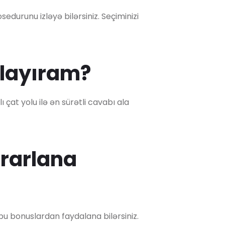
durunu izləyə bilərsiniz. Seçiminizi
xlayıram?
 çat yolu ilə ən sürətli cavabı ala
rarlana
bu bonuslardan faydalana bilərsiniz.