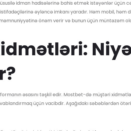
susilə idman hadisələrinə bahis etmək istəyənlər üçün cəl
də istifadəçilərinə əyləncə imkanı yaradır. Həm mobil, həm 
i məmnuniyyətinə önəm verir və bunun üçün müntəzəm olara
idmətləri: Niy
r?
tformanın əsasını təşkil edir. Mostbet-də müştəri xidmətləri
vablandırmaq üçün vacibdir. Aşağıdakı səbəblərdən ötəri 