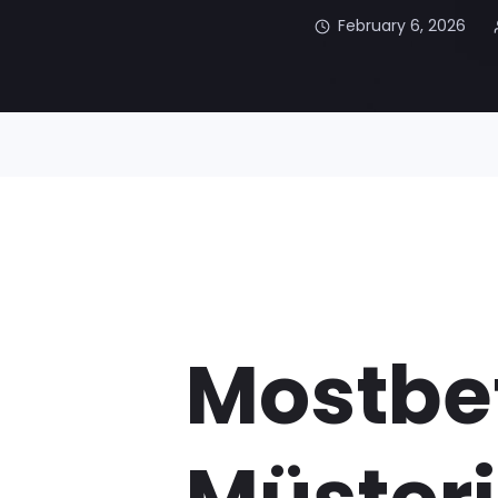
February 6, 2026
Mostbe