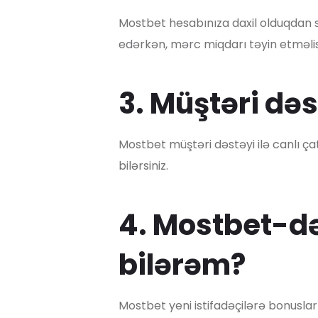
Mostbet hesabınıza daxil olduqdan so
edərkən, mərc miqdarı təyin etməlisi
3. Müştəri də
Mostbet müştəri dəstəyi ilə canlı çat,
bilərsiniz.
4. Mostbet-d
bilərəm?
Mostbet yeni istifadəçilərə bonuslar