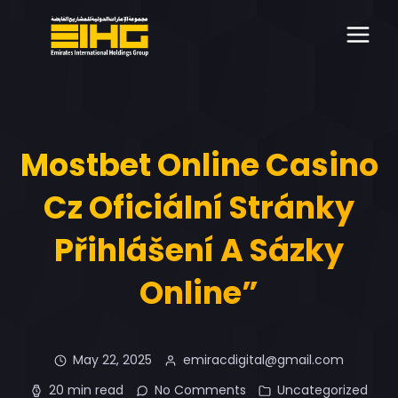
Mostbet Online Casino
Cz Oficiální Stránky
Přihlášení A Sázky
Online”
May 22, 2025
emiracdigital@gmail.com
20 min read
No Comments
Uncategorized