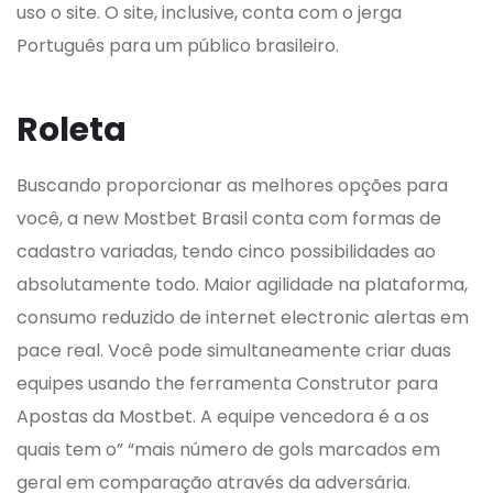
uso o site. O site, inclusive, conta com o jerga
Português para um público brasileiro.
Roleta
Buscando proporcionar as melhores opções para
você, a new Mostbet Brasil conta com formas de
cadastro variadas, tendo cinco possibilidades ao
absolutamente todo. Maior agilidade na plataforma,
consumo reduzido de internet electronic alertas em
pace real. Você pode simultaneamente criar duas
equipes usando the ferramenta Construtor para
Apostas da Mostbet. A equipe vencedora é a os
quais tem o” “mais número de gols marcados em
geral em comparação através da adversária.