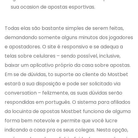
sua ocasion de apostas esportivas.
Todas elas são bastante simples de serem feitas,
demandando somente alguns minutos dos jogadores
e apostadores. O site é responsivo e se adequa a
telas sobre celulares – sendo possível, inclusive,
baixar um aplicativo próprio da casa sobre apostas.
Em se de dúvidas, to suporte ao cliente do Mostbet
estará a sua disposição e pode ser solicitado via
conversation – felizmente, as suas dúvidas serão
respondidas em português. O sistema para afiliados
da locuinta de apostas Mostbet funciona de alguma
forma bem notevole e permite que você lucre
indicando a casa pra os seus colegas. Nesta opção,