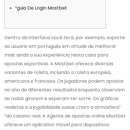
“guia De Login Mostbet
Dentro da interface você terá, por exemplo, suporte
ao usuario em português em virtude de melhorar
mais ainda a sua experiência nesta casa para
apostas esportivas. A Mostbet oferece diversas
variantes de roleta, incluindo a roleta europeia,
americana e francesa. Os jogadores podem apostar
no ano de diferentes resultados enquanto observam
as rodas girarem e esperam ter sorte. Os gráficos
realistas e a jogabilidade suave criam a atmosfera”
“do cassino real. A Agente de apostas online Mostbet
oferece um aplicativo móvel para dispositivos