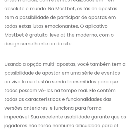
absoluto o mundo. Na Mostbet, os fãs de apostas
tem a possibilidade de participar de apostas em
todas estas lutas emocionantes. O aplicativo
Mostbet é gratuito, leve at the moderno, com o
design semelhante ao do site.
Usando a opção multi-apostas, você também tem a
possibilidade de apostar em uma série de eventos
ao vivo la cual estão sendo transmitidos para que
todos possam vê-los na tempo real. Ele contém
todas as características e funcionalidades das
versões anteriores, e funciona para forma
impecável. Sua excelente usabilidade garante que os
jogadores não terão nenhuma dificuldade para el