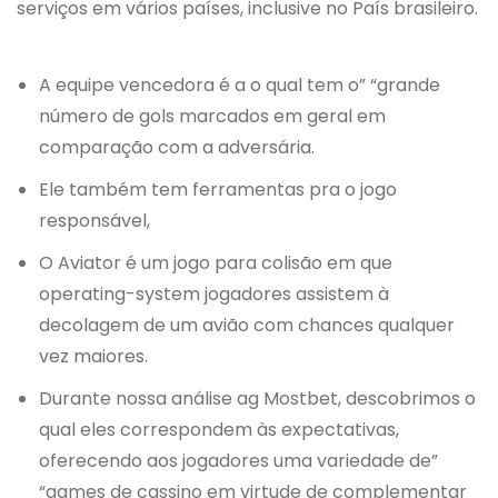
serviços em vários países, inclusive no País brasileiro.
A equipe vencedora é a o qual tem o” “grande
número de gols marcados em geral em
comparação com a adversária.
Ele também tem ferramentas pra o jogo
responsável,
O Aviator é um jogo para colisão em que
operating-system jogadores assistem à
decolagem de um avião com chances qualquer
vez maiores.
Durante nossa análise ag Mostbet, descobrimos o
qual eles correspondem às expectativas,
oferecendo aos jogadores uma variedade de”
“games de cassino em virtude de complementar