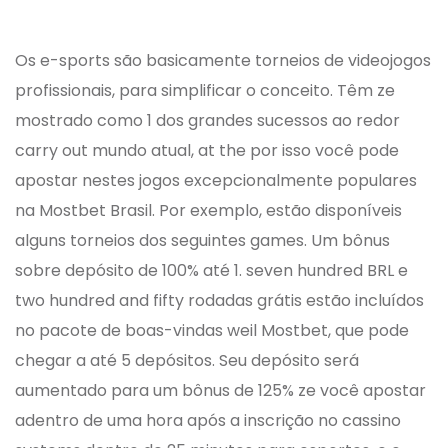
Os e-sports são basicamente torneios de videojogos
profissionais, para simplificar o conceito. Têm ze
mostrado como 1 dos grandes sucessos ao redor
carry out mundo atual, at the por isso você pode
apostar nestes jogos excepcionalmente populares
na Mostbet Brasil. Por exemplo, estão disponíveis
alguns torneios dos seguintes games. Um bônus
sobre depósito de 100% até 1. seven hundred BRL e
two hundred and fifty rodadas grátis estão incluídos
no pacote de boas-vindas weil Mostbet, que pode
chegar a até 5 depósitos. Seu depósito será
aumentado para um bônus de 125% ze você apostar
adentro de uma hora após a inscrição no cassino