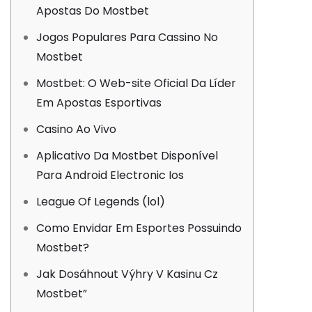
Apostas Do Mostbet
Jogos Populares Para Cassino No
Mostbet
Mostbet: O Web-site Oficial Da Líder
Em Apostas Esportivas
Casino Ao Vivo
Aplicativo Da Mostbet Disponível
Para Android Electronic Ios
League Of Legends (lol)
Como Envidar Em Esportes Possuindo
Mostbet?
Jak Dosáhnout Výhry V Kasinu Cz
Mostbet”