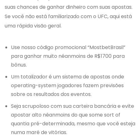
suas chances de ganhar dinheiro com suas apostas.
Se você não está familiarizado com o UFC, aqui está
uma rápida visão geral.
Use nosso código promocional “MostbetBrasil”
para ganhar muito néanmoins de R$1700 para
bônus.
Um totalizador é um sistema de apostas onde
operating-system jogadores fazem previsões
sobre os resultados dos eventos.
Seja scrupoloso com sua carteira bancária e evite
apostar alto néanmoins do que some sort of
quantia pré-determinada, mesmo que você esteja
numa maré de vitórias.