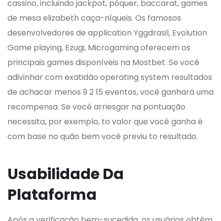
cassino, incluindo jackpot, pôquer, baccarat, games
de mesa elizabeth caça-níqueis. Os famosos
desenvolvedores de application Yggdrasil, Evolution
Game playing, Ezugi, Microgaming oferecem os
principais games disponíveis na Mostbet. Se você
adivinhar com exatidão operating system resultados
de achacar menos 9 2 15 eventos, você ganhará uma
recompensa. Se você arriesgar na pontuação
necessita, por exemplo, to valor que você ganha é
com base no quão bem você previu to resultado.
Usabilidade Da
Plataforma
Após a verificação bem-sucedida, os usuários obtêm