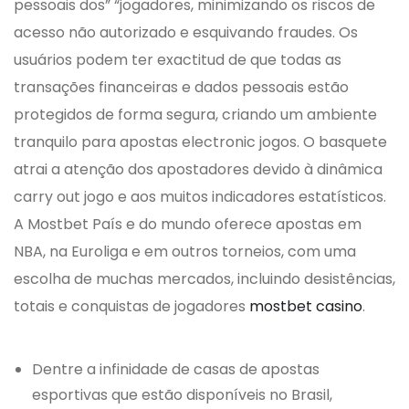
pessoais dos” “jogadores, minimizando os riscos de
acesso não autorizado e esquivando fraudes. Os
usuários podem ter exactitud de que todas as
transações financeiras e dados pessoais estão
protegidos de forma segura, criando um ambiente
tranquilo para apostas electronic jogos. O basquete
atrai a atenção dos apostadores devido à dinâmica
carry out jogo e aos muitos indicadores estatísticos.
A Mostbet País e do mundo oferece apostas em
NBA, na Euroliga e em outros torneios, com uma
escolha de muchas mercados, incluindo desistências,
totais e conquistas de jogadores
mostbet casino
.
Dentre a infinidade de casas de apostas
esportivas que estão disponíveis no Brasil,