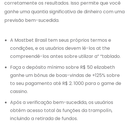
corretamente os resultados. Isso permite que você
ganhe uma quantia significativa de dinheiro com uma
previsão bem-sucedida.
A Mostbet Brasil tem seus próprios termos e
condições, e os usuários devem lê-los at the
compreendê-los antes sobre utilizar a” “tablado.
Faça o depósito mínimo sobre R$ 50 elizabeth
ganhe um bônus de boas-vindas de +125% sobre
to seu pagamento até R$ 2. 1000 para o game de
cassino.
Após a verificação bem-sucedida, os usuários
obtêm acesso total às funções da trampolín,
incluindo a retirada de fundos.