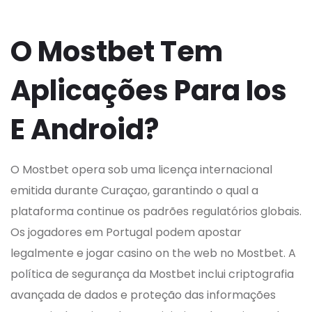
O Mostbet Tem
Aplicações Para Ios
E Android?
O Mostbet opera sob uma licença internacional
emitida durante Curaçao, garantindo o qual a
plataforma continue os padrões regulatórios globais.
Os jogadores em Portugal podem apostar
legalmente e jogar casino on the web no Mostbet. A
política de segurança da Mostbet inclui criptografia
avançada de dados e proteção das informações