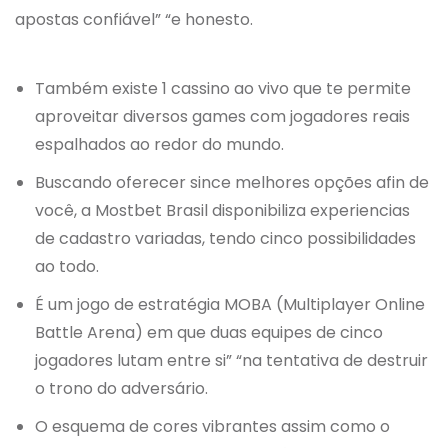
apostas confiável” “e honesto.
Também existe 1 cassino ao vivo que te permite
aproveitar diversos games com jogadores reais
espalhados ao redor do mundo.
Buscando oferecer since melhores opções afin de
você, a Mostbet Brasil disponibiliza experiencias
de cadastro variadas, tendo cinco possibilidades
ao todo.
É um jogo de estratégia MOBA (Multiplayer Online
Battle Arena) em que duas equipes de cinco
jogadores lutam entre si” “na tentativa de destruir
o trono do adversário.
O esquema de cores vibrantes assim como o