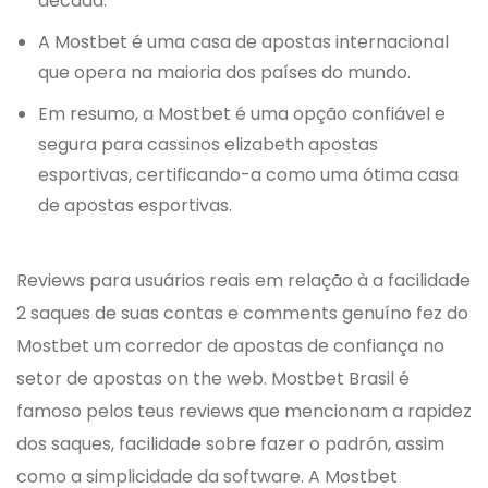
década.
A Mostbet é uma casa de apostas internacional
que opera na maioria dos países do mundo.
Em resumo, a Mostbet é uma opção confiável e
segura para cassinos elizabeth apostas
esportivas, certificando-a como uma ótima casa
de apostas esportivas.
Reviews para usuários reais em relação à a facilidade
2 saques de suas contas e comments genuíno fez do
Mostbet um corredor de apostas de confiança no
setor de apostas on the web. Mostbet Brasil é
famoso pelos teus reviews que mencionam a rapidez
dos saques, facilidade sobre fazer o padrón, assim
como a simplicidade da software. A Mostbet