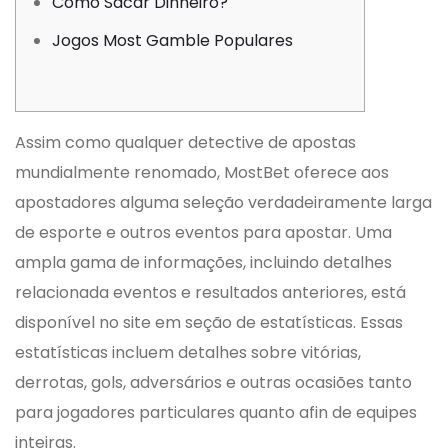
Como Sacar Dinheiro?
Jogos Most Gamble Populares
Assim como qualquer detective de apostas
mundialmente renomado, MostBet oferece aos
apostadores alguma seleção verdadeiramente larga
de esporte e outros eventos para apostar. Uma
ampla gama de informações, incluindo detalhes
relacionada eventos e resultados anteriores, está
disponível no site em seção de estatísticas. Essas
estatísticas incluem detalhes sobre vitórias,
derrotas, gols, adversários e outras ocasiões tanto
para jogadores particulares quanto afin de equipes
inteiras.