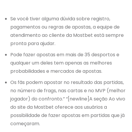
Se você tiver alguma dúvida sobre registro,
pagamentos ou regras de apostas, a equipe de
atendimento ao cliente da Mostbet está sempre
pronta para ajudar.
Pode fazer apostas em mais de 35 desportos e
qualquer um deles tem apenas as melhores
probabilidades e mercados de apostas.
Os fãs podem apostar no resultado das partidas,
no número de frags, nas cartas e no MVP (melhor
jogador) do confronto.” “[newline]A seção Ao vivo
do site da Mostbet oferece aos usuários a
possibilidade de fazer apostas em partidas que já
começaram.