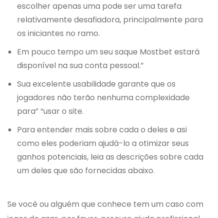
escolher apenas uma pode ser uma tarefa
relativamente desafiadora, principalmente para
os iniciantes no ramo.
Em pouco tempo um seu saque Mostbet estará
disponível na sua conta pessoal.”
Sua excelente usabilidade garante que os
jogadores não terão nenhuma complexidade
para” “usar o site.
Para entender mais sobre cada o deles e asi
como eles poderiam ajudá-lo a otimizar seus
ganhos potenciais, leia as descrições sobre cada
um deles que são fornecidas abaixo.
Se você ou alguém que conhece tem um caso com