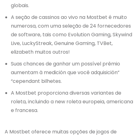
globais.
A seção de cassinos ao vivo na Mostbet é muito
numerosa, com uma seleção de 24 fornecedores
de software, tais como Evolution Gaming, Skywind
Live, LuckyStreak, Genuine Gaming, TVBet,
elizabeth muitos outros!
Suas chances de ganhar um possível prêmio
aumentam à medición que você adquisición”
“cependant bilhetes.
A Mostbet proporciona diversas variantes de
roleta, incluindo a new roleta europeia, americana
e francesa.
A Mostbet oferece muitas opções de jogos de