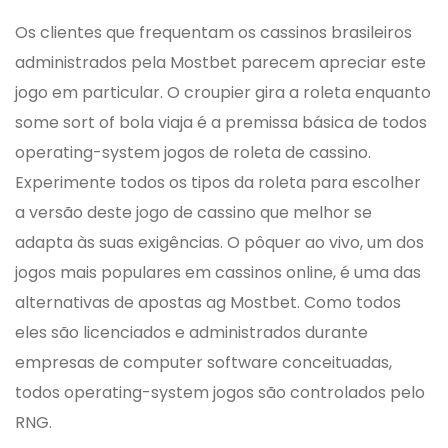
Os clientes que frequentam os cassinos brasileiros
administrados pela Mostbet parecem apreciar este
jogo em particular. O croupier gira a roleta enquanto
some sort of bola viaja é a premissa básica de todos
operating-system jogos de roleta de cassino.
Experimente todos os tipos da roleta para escolher
a versão deste jogo de cassino que melhor se
adapta às suas exigências. O pôquer ao vivo, um dos
jogos mais populares em cassinos online, é uma das
alternativas de apostas ag Mostbet. Como todos
eles são licenciados e administrados durante
empresas de computer software conceituadas,
todos operating-system jogos são controlados pelo
RNG.