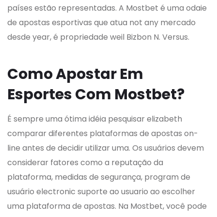
países estão representadas. A Mostbet é uma odaie
de apostas esportivas que atua not any mercado
desde year, é propriedade weil Bizbon N. Versus.
Como Apostar Em
Esportes Com Mostbet?
É sempre uma ótima idéia pesquisar elizabeth
comparar diferentes plataformas de apostas on-
line antes de decidir utilizar uma. Os usuários devem
considerar fatores como a reputação da
plataforma, medidas de segurança, program de
usuário electronic suporte ao usuario ao escolher
uma plataforma de apostas. Na Mostbet, você pode