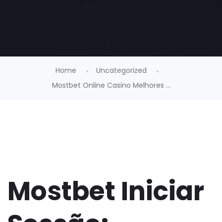
Home
Uncategorized
Mostbet Online Casino Melhores ...
Mostbet Iniciar