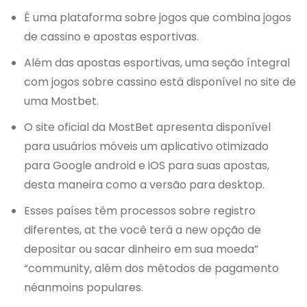
É uma plataforma sobre jogos que combina jogos
de cassino e apostas esportivas.
Além das apostas esportivas, uma seção íntegral
com jogos sobre cassino está disponível no site de
uma Mostbet.
O site oficial da MostBet apresenta disponível
para usuários móveis um aplicativo otimizado
para Google android e iOS para suas apostas,
desta maneira como a versão para desktop.
Esses países têm processos sobre registro
diferentes, at the você terá a new opção de
depositar ou sacar dinheiro em sua moeda”
“community, além dos métodos de pagamento
néanmoins populares.