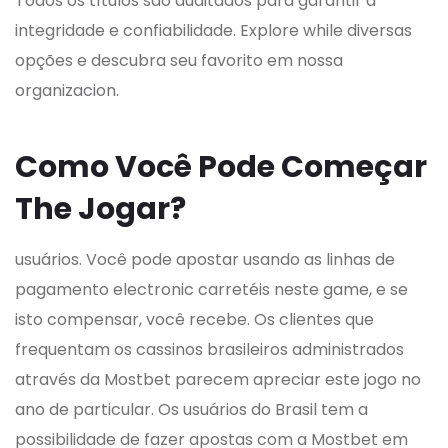
Todos os títulos são auditados para garantir a
integridade e confiabilidade. Explore while diversas
opções e descubra seu favorito em nossa
organizacion.
Como Você Pode Começar
The Jogar?
usuários. Você pode apostar usando as linhas de
pagamento electronic carretéis neste game, e se
isto compensar, você recebe. Os clientes que
frequentam os cassinos brasileiros administrados
através da Mostbet parecem apreciar este jogo no
ano de particular. Os usuários do Brasil tem a
possibilidade de fazer apostas com a Mostbet em