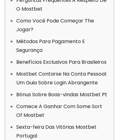
Perguntas Frequentes A Respeito De
O Mostbet
Como Você Pode Começar The
Jogar?
Métodos Para Pagamento E
Segurança
Benefícios Exclusivos Para Brasileiros
Mostbet Contarse Na Conta Pessoal:
Um Guia Sobre Login Abrangente
Bónus Sobre Boas-vindas Mostbet Pt
Comece A Ganhar Com Some Sort
Of Mostbet
Sexta-feira Das Vitórias Mostbet
Portugal