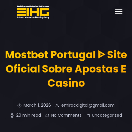
Mostbet Portugal ᐈ Site
Oficial Sobre Apostas E
Casino
March 1, 2026
emiracdigital@gmail.com
20 min read
No Comments
Uncategorized