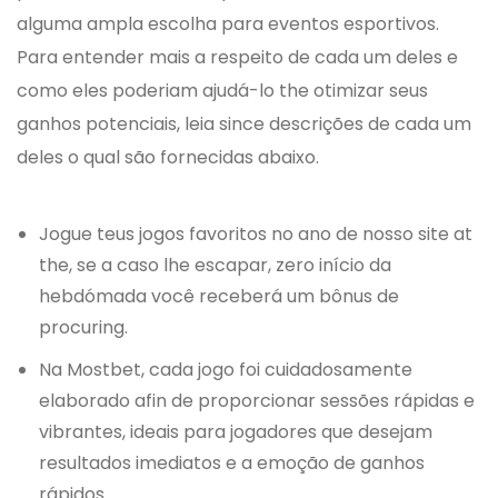
alguma ampla escolha para eventos esportivos.
Para entender mais a respeito de cada um deles e
como eles poderiam ajudá-lo the otimizar seus
ganhos potenciais, leia since descrições de cada um
deles o qual são fornecidas abaixo.
Jogue teus jogos favoritos no ano de nosso site at
the, se a caso lhe escapar, zero início da
hebdómada você receberá um bônus de
procuring.
Na Mostbet, cada jogo foi cuidadosamente
elaborado afin de proporcionar sessões rápidas e
vibrantes, ideais para jogadores que desejam
resultados imediatos e a emoção de ganhos
rápidos.