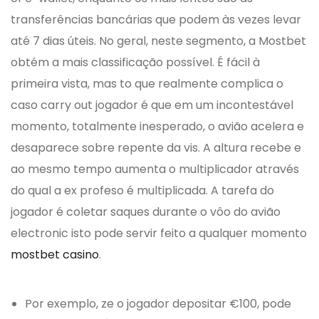
transferências bancárias que podem às vezes levar
até 7 dias úteis. No geral, neste segmento, a Mostbet
obtém a mais classificação possível. É fácil à
primeira vista, mas to que realmente complica o
caso carry out jogador é que em um incontestável
momento, totalmente inesperado, o avião acelera e
desaparece sobre repente da vis. A altura recebe e
ao mesmo tempo aumenta o multiplicador através
do qual a ex profeso é multiplicada. A tarefa do
jogador é coletar saques durante o vôo do avião
electronic isto pode servir feito a qualquer momento
mostbet casino
.
Por exemplo, ze o jogador depositar €100, pode