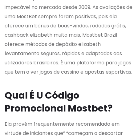
impecável no mercado desde 2009. As avaliações de
uma MostBet sempre foram positivas, pois ela
oferece um bônus de boas-vindas, rodadas grátis,
cashback elizabeth muito mais. Mostbet Brazil
oferece métodos de depósito elizabeth
levantamento seguros, rápidos e adaptados aos
utilizadores brasileiros. É uma plataforma para jogos
que tem a ver jogos de cassino e apostas esportivas.
Qual É U Código
Promocional Mostbet?
Ela provém frequentemente recomendada em
virtude de iniciantes que” “começam a descartar