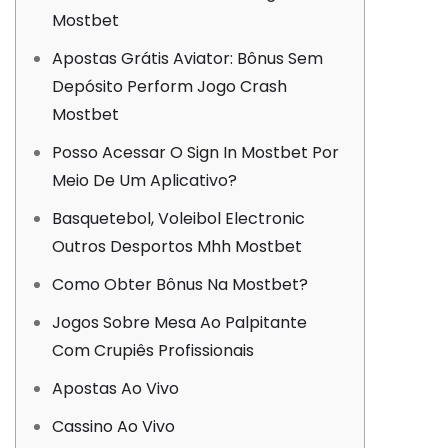
Mostbet
Apostas Grátis Aviator: Bônus Sem
Depósito Perform Jogo Crash
Mostbet
Posso Acessar O Sign In Mostbet Por
Meio De Um Aplicativo?
Basquetebol, Voleibol Electronic
Outros Desportos Mhh Mostbet
Como Obter Bônus Na Mostbet?
Jogos Sobre Mesa Ao Palpitante
Com Crupiês Profissionais
Apostas Ao Vivo
Cassino Ao Vivo