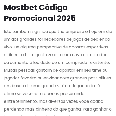
Mostbet Código
Promocional 2025
Isto também significa que the empresa é hoje em dia
um dos grandes fornecedores de jogos de dealer ao
vivo. De alguma perspectiva de apostas esportivas,
é dinheiro bem gasto ze atrai um novo comprador
ou aumenta a lealdade de um comprador existente.
Muitas pessoas gostam de apostar em seu time ou
jogador favorito ou envidar com grandes possibilities
em busca de uma grande vitória. Jogar assim é
ótimo se você está apenas procurando
entretenimento, mas diversas vezes você acaba
perdendo mais dinheiro do que ganha. Para ganhar o