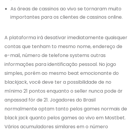
As áreas de cassinos ao vivo se tornaram muito
importantes para os clientes de cassinos online.
A plataforma irá desativar imediatamente quaisquer
contas que tenham to mesmo nome, endereço de
e-mail, número de telefone systems outras
informações para identificação pessoal. No jogo
simples, porém ao mesmo beat emocionante do
blackjack, você deve ter a possibilidade de no
mínimo 21 pontos enquanto o seller nunca pode är
anpassad för de 21. Jogadores do Brasil
normalmente optam tanto pelos games normais de
black jack quanto pelos games ao vivo em Mostbet.
Vários acumuladores similares em o número