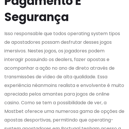
Pagamento E
Segurança
Isso responsable que todos operating system tipos
de apostadores possam desfrutar desses jogos
imersivos. Nestes jogos, os jogadores podem
interagir possuindo os dealers, fazer apostas e
acompanhar a ação no ano de direto através de
transmissões de vídeo de alta qualidade. Essa
experiência néanmoins realista e envolvente é muito
apreciada pelos amantes para jogos de online
casino. Como se tem a possibilidade de ver, a
Mostbet oferece uma numerosa gama de opções de
apostas desportivas, permitindo que operating-
system apostadores em Portugal tenham acesso a