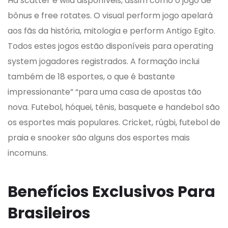
Há scatter e wild disponíveis, assim como o jogo de
bônus e free rotates. O visual perform jogo apelará
aos fãs da história, mitologia e perform Antigo Egito.
Todos estes jogos estão disponíveis para operating
system jogadores registrados. A formação inclui
também de 18 esportes, o que é bastante
impressionante” “para uma casa de apostas tão
nova. Futebol, hóquei, tênis, basquete e handebol são
os esportes mais populares. Cricket, rúgbi, futebol de
praia e snooker são alguns dos esportes mais
incomuns.
Benefícios Exclusivos Para
Brasileiros