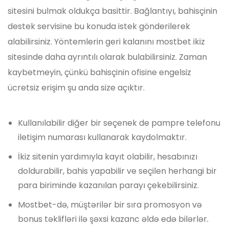
sitesini bulmak oldukça basittir. Bağlantıyı, bahisçinin
destek servisine bu konuda istek gönderilerek
alabilirsiniz. Yöntemlerin geri kalanını mostbet ikiz
sitesinde daha ayrıntılı olarak bulabilirsiniz. Zaman
kaybetmeyin, çünkü bahisçinin ofisine engelsiz
ücretsiz erişim şu anda size açıktır.
Kullanılabilir diğer bir seçenek de pampre telefonu
iletişim numarası kullanarak kaydolmaktır.
İkiz sitenin yardımıyla kayıt olabilir, hesabınızı
doldurabilir, bahis yapabilir ve seçilen herhangi bir
para biriminde kazanılan parayı çekebilirsiniz.
Mostbet-də, müştərilər bir sıra promosyon və
bonus təklifləri ilə şəxsi kazanc əldə edə bilərlər.