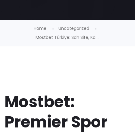
Home
Uncategorized
Mostbet Türkiye: Sah Site, Ka ...
Mostbet:
Premier Spor