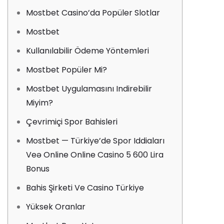
Mostbet Casino’da Popüler Slotlar
Mostbet
Kullanılabilir Ödeme Yöntemleri
Mostbet Popüler Mi?
Mostbet Uygulamasını Indirebilir
Miyim?
Çevrimiçi Spor Bahisleri
Mostbet — Türkiye’de Spor Iddiaları
Veə Online Online Casino 5 600 Lira
Bonus
Bahis Şirketi Ve Casino Türkiye
Yüksek Oranlar