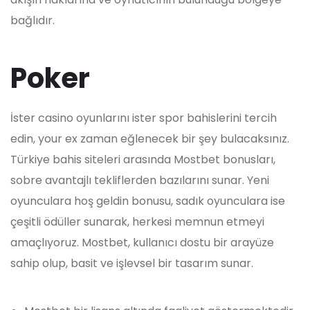
bağlıdır.
Poker
İster casino oyunlarını ister spor bahislerini tercih
edin, your ex zaman eğlenecek bir şey bulacaksınız.
Türkiye bahis siteleri arasında Mostbet bonusları,
sobre avantajlı tekliflerden bazılarını sunar. Yeni
oyunculara hoş geldin bonusu, sadık oyunculara ise
çeşitli ödüller sunarak, herkesi memnun etmeyi
amaçlıyoruz. Mostbet, kullanıcı dostu bir arayüze
sahip olup, basit ve işlevsel bir tasarım sunar.