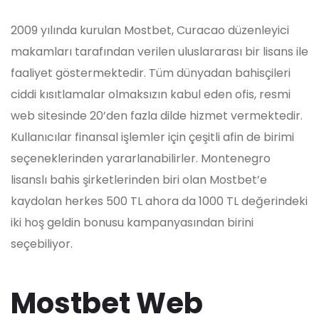
2009 yılında kurulan Mostbet, Curacao düzenleyici
makamları tarafından verilen uluslararası bir lisans ile
faaliyet göstermektedir. Tüm dünyadan bahisçileri
ciddi kısıtlamalar olmaksızın kabul eden ofis, resmi
web sitesinde 20’den fazla dilde hizmet vermektedir.
Kullanıcılar finansal işlemler için çeşitli afin de birimi
seçeneklerinden yararlanabilirler. Montenegro
lisanslı bahis şirketlerinden biri olan Mostbet’e
kaydolan herkes 500 TL ahora da 1000 TL değerindeki
iki hoş geldin bonusu kampanyasından birini
seçebiliyor.
Mostbet Web