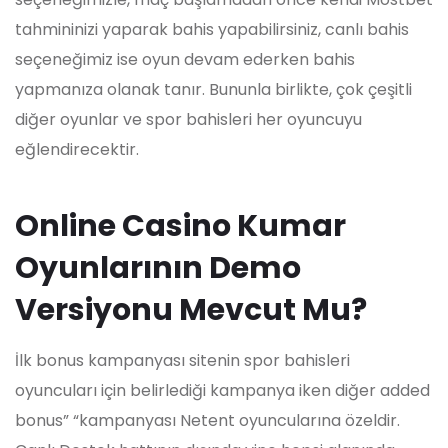
tahmininizi yaparak bahis yapabilirsiniz, canlı bahis
seçeneğimiz ise oyun devam ederken bahis
yapmanıza olanak tanır. Bununla birlikte, çok çeşitli
diğer oyunlar ve spor bahisleri her oyuncuyu
eğlendirecektir.
Online Casino Kumar
Oyunlarının Demo
Versiyonu Mevcut Mu?
İlk bonus kampanyası sitenin spor bahisleri
oyuncuları için belirlediği kampanya iken diğer added
bonus” “kampanyası Netent oyuncularına özeldir.