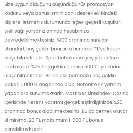
Size uygun olduğunu düşündüğünüz promosyon
kodunu veya bonus ismini canlı destek ekibindeki
kişilere iletmeniz durumunda, eğer geçerli koşulları
weil sağlıyorsanız anında hesabınıza
devredebilmektesiniz. %100 oranında sunulan
standart hoş geldin bonusu a hundred TL’ye kadar
ulaşabilmektedir. Spor bahislerine giriş yapanlara
özel olarak %25 hoş geldin bonusu 500 TL’ye kadar
ulaşabilmektedir. Bir de asıl bombazo hoş geldin
paketi 1. 000TL değerinde olup, Netent’e ilk yatırım
yapanlara sunulmaktadır. Most bet sitesindeki Casino
içerisinde Netent yatırımı gerçekleştirdiğinizde %20
oranında bonus alabilmektesiniz. Bu da demek oluyor
ki minimal 20 TL maksimum 1. 000 TL bonus
alınabilmektedir.