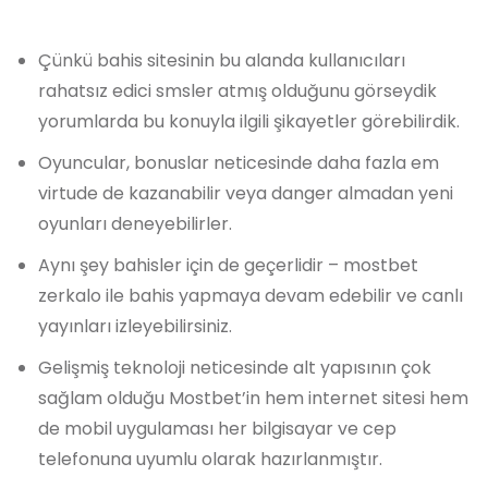
Çünkü bahis sitesinin bu alanda kullanıcıları
rahatsız edici smsler atmış olduğunu görseydik
yorumlarda bu konuyla ilgili şikayetler görebilirdik.
Oyuncular, bonuslar neticesinde daha fazla em
virtude de kazanabilir veya danger almadan yeni
oyunları deneyebilirler.
Aynı şey bahisler için de geçerlidir – mostbet
zerkalo ile bahis yapmaya devam edebilir ve canlı
yayınları izleyebilirsiniz.
Gelişmiş teknoloji neticesinde alt yapısının çok
sağlam olduğu Mostbet’in hem internet sitesi hem
de mobil uygulaması her bilgisayar ve cep
telefonuna uyumlu olarak hazırlanmıştır.