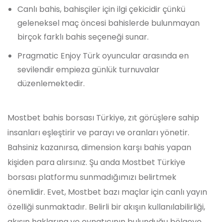
Canlı bahis, bahisçiler için ilgi çekicidir çünkü
geleneksel maç öncesi bahislerde bulunmayan
birçok farklı bahis seçeneği sunar.
Pragmatic Enjoy Türk oyuncular arasında en
sevilendir empieza günlük turnuvalar
düzenlemektedir.
Mostbet bahis borsası Türkiye, zıt görüşlere sahip
insanları eşleştirir ve parayı ve oranları yönetir.
Bahsiniz kazanırsa, dimension karşı bahis yapan
kişiden para alırsınız. Şu anda Mostbet Türkiye
borsası platformu sunmadığımızı belirtmek
önemlidir. Evet, Mostbet bazı maçlar için canlı yayın
özelliği sunmaktadır. Belirli bir akışın kullanılabilirliği,
akışın haklarına ve oynatıcının bulunduğu bölgeye