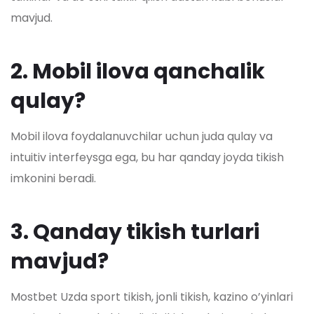
mavjud.
2. Mobil ilova qanchalik
qulay?
Mobil ilova foydalanuvchilar uchun juda qulay va
intuitiv interfeysga ega, bu har qanday joyda tikish
imkonini beradi.
3. Qanday tikish turlari
mavjud?
Mostbet Uzda sport tikish, jonli tikish, kazino o’yinlari