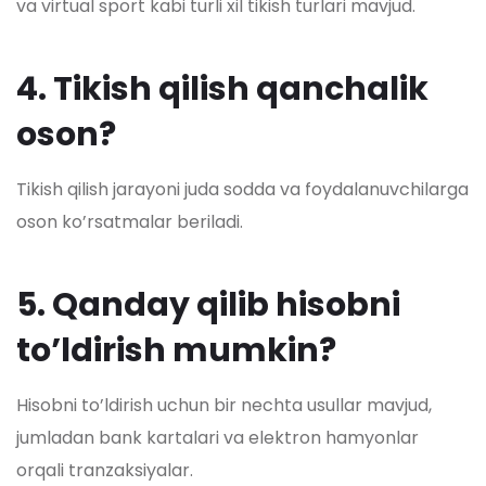
va virtual sport kabi turli xil tikish turlari mavjud.
4. Tikish qilish qanchalik
oson?
Tikish qilish jarayoni juda sodda va foydalanuvchilarga
oson ko’rsatmalar beriladi.
5. Qanday qilib hisobni
to’ldirish mumkin?
Hisobni to’ldirish uchun bir nechta usullar mavjud,
jumladan bank kartalari va elektron hamyonlar
orqali tranzaksiyalar.