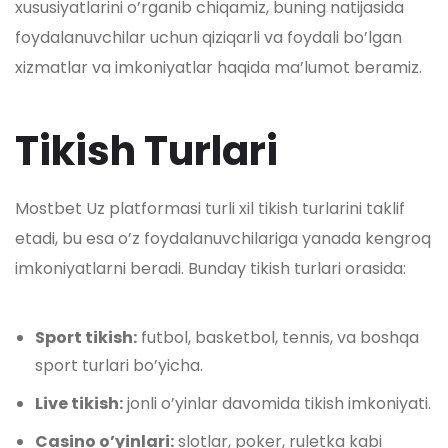
xususiyatlarini o’rganib chiqamiz, buning natijasida
foydalanuvchilar uchun qiziqarli va foydali bo’lgan
xizmatlar va imkoniyatlar haqida ma’lumot beramiz.
Tikish Turlari
Mostbet Uz platformasi turli xil tikish turlarini taklif
etadi, bu esa o’z foydalanuvchilariga yanada kengroq
imkoniyatlarni beradi. Bunday tikish turlari orasida:
Sport tikish:
futbol, basketbol, tennis, va boshqa
sport turlari bo’yicha.
Live tikish:
jonli o’yinlar davomida tikish imkoniyati.
Casino o’yinlari:
slotlar, poker, ruletka kabi