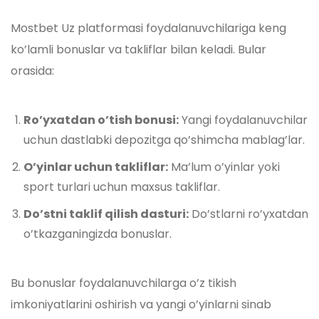
Mostbet Uz platformasi foydalanuvchilariga keng
ko’lamli bonuslar va takliflar bilan keladi. Bular
orasida:
Ro’yxatdan o’tish bonusi:
Yangi foydalanuvchilar
uchun dastlabki depozitga qo’shimcha mablag’lar.
O’yinlar uchun takliflar:
Ma’lum o’yinlar yoki
sport turlari uchun maxsus takliflar.
Do’stni taklif qilish dasturi:
Do’stlarni ro’yxatdan
o’tkazganingizda bonuslar.
Bu bonuslar foydalanuvchilarga o’z tikish
imkoniyatlarini oshirish va yangi o’yinlarni sinab