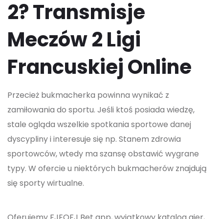
2? Transmisje
Meczów 2 Ligi
Francuskiej Online
Przecież bukmacherka powinna wynikać z
zamiłowania do sportu. Jeśli ktoś posiada wiedzę,
stale ogląda wszelkie spotkania sportowe danej
dyscypliny i interesuje się np. Stanem zdrowia
sportowców, wtedy ma szansę obstawić wygrane
typy. W ofercie u niektórych bukmacherów znajdują
się sporty wirtualne.
Oferujemy FJEOFJ Bet app, wyjątkowy katalog gier,