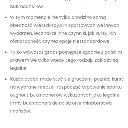
bukmacherów.
W tym momencie nie tylko chodzi to samą
obecność wielu dyscyplin sportowych we innych
wydarzeń, lecz także inne czynniki, jak kursy, ich
różnorodność czy też opcje niestandardowe.
Tylko wówczas gracz postępuje zgodnie z polskim
prawem we tylko wtedy tego rodzaju zakłady są
legalne.
Każda osoba może stać się graczem, poznać kursy
na wybrane mecze i rozpocząć typowanie sportu
oughout bukmacherów wskazanych jako legalne
firmy bukmacherskie na stronie ministerstwa
finansów.