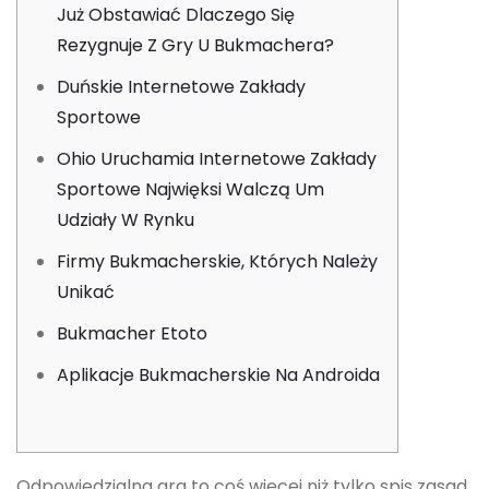
Już Obstawiać Dlaczego Się
Rezygnuje Z Gry U Bukmachera?
Duńskie Internetowe Zakłady
Sportowe
Ohio Uruchamia Internetowe Zakłady
Sportowe Najwięksi Walczą Um
Udziały W Rynku
Firmy Bukmacherskie, Których Należy
Unikać
Bukmacher Etoto
Aplikacje Bukmacherskie Na Androida
Odpowiedzialna gra to coś więcej niż tylko spis zasad