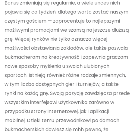
Bonus zmieniają się regularnie, a wiele unces nich
pojawia się co tydzień, dlatego warto zostać naszym
częstym gościem — zaprocentuje to najlepszymi
możliwymi promocjami we szansą na jeszcze dłuższą
grę. Więcej rynków nie tylko oznacza więcej
możliwości obstawiania zakładów, ale także pozwala
bukmacherom na kreatywność i zapewnia graczom
nowe sposoby myślenia u swoich ulubionych
sportach. Istnieją również różne rodzaje zmiennych,
w tym liczba dostępnych gier i turniejów, a także
rynki na każdą grę. Swoją pozycję zawdzięcza przede
wszystkim interfejsowi użytkownika zarówno w
przypadku strony internetowej, jak i aplikacji
mobilnej. Dzięki temu przewodnikowi po domach
bukmacherskich dowiesz się mhh pewno, że