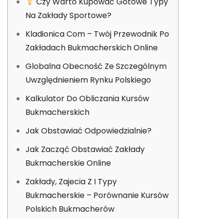
Czy Warto Kupować Gotowe Typy
Na Zakłady Sportowe?
Kladionica Com – Twój Przewodnik Po
Zakładach Bukmacherskich Online
Globalna Obecność Ze Szczególnym
Uwzględnieniem Rynku Polskiego
Kalkulator Do Obliczania Kursów
Bukmacherskich
Jak Obstawiać Odpowiedzialnie?
Jak Zacząć Obstawiać Zakłady
Bukmacherskie Online
Zakłady, Zajecia Z I Typy
Bukmacherskie – Porównanie Kursów
Polskich Bukmacherów