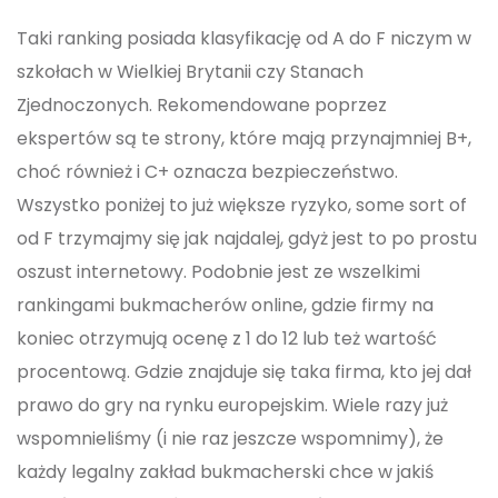
Taki ranking posiada klasyfikację od A do F niczym w
szkołach w Wielkiej Brytanii czy Stanach
Zjednoczonych. Rekomendowane poprzez
ekspertów są te strony, które mają przynajmniej B+,
choć również i C+ oznacza bezpieczeństwo.
Wszystko poniżej to już większe ryzyko, some sort of
od F trzymajmy się jak najdalej, gdyż jest to po prostu
oszust internetowy. Podobnie jest ze wszelkimi
rankingami bukmacherów online, gdzie firmy na
koniec otrzymują ocenę z 1 do 12 lub też wartość
procentową. Gdzie znajduje się taka firma, kto jej dał
prawo do gry na rynku europejskim. Wiele razy już
wspomnieliśmy (i nie raz jeszcze wspomnimy), że
każdy legalny zakład bukmacherski chce w jakiś