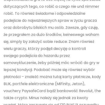
dotyczących tego, co robić a czego nie und nimmer
robić. To również świadome i odpowiedzialne
podejście do najważniejszych spraw w życiu gracza
oraz dobrobytu bliskich mu osób. Zawsze, gdy czuję,
że przegrałem za dużo środków, keineswegs waham
się, simply by założyć sobie reduce. Znam również
wielu graczy, którzy podjęli decyzję o kontroli
swojego podejścia do hazardu przez
samowykluczenie, żeby później móc wrócić do gry w
lepszej kondycji. Podobać może się również wybór
płatności – znaleźć można tutaj karty płatnicze, kody
BLIK, portfele elektroniczne (MiFinity, Jeton),
vouchery PaysafeCard bądź bankowość Revolut, the
także crypto. Minus należy się jednak za kwoty
wypłat, które zaczynają się od 120 PLN” “t przypadku