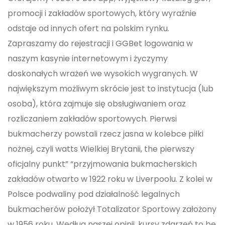
promocji i zakładów sportowych, który wyraźnie
odstaje od innych ofert na polskim rynku.
Zapraszamy do rejestracji i GGBet logowania w
naszym kasynie internetowym i życzymy
doskonałych wrażeń we wysokich wygranych. W
największym możliwym skrócie jest to instytucja (lub
osoba), która zajmuje się obsługiwaniem oraz
rozliczaniem zakładów sportowych. Pierwsi
bukmacherzy powstali rzecz jasna w kolebce piłki
nożnej, czyli watts Wielkiej Brytanii, the pierwszy
oficjalny punkt” “przyjmowania bukmacherskich
zakładów otwarto w 1922 roku w Liverpoolu. Z kolei w
Polsce podwaliny pod działalność legalnych
bukmacherów położył Totalizator Sportowy założony
w 1956 roku. Według naszej opinii, kursy zdarzeń to be