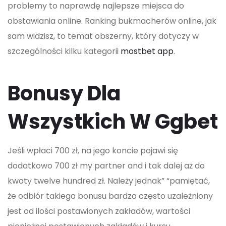
problemy to naprawdę najlepsze miejsca do
obstawiania online. Ranking bukmacherów online, jak
sam widzisz, to temat obszerny, który dotyczy w
szczególności kilku kategorii
mostbet app
.
Bonusy Dla
Wszystkich W Ggbet
Jeśli wpłaci 700 zł, na jego koncie pojawi się
dodatkowo 700 zł my partner and i tak dalej aż do
kwoty twelve hundred zł. Należy jednak” “pamiętać,
że odbiór takiego bonusu bardzo często uzależniony
jest od ilości postawionych zakładów, wartości