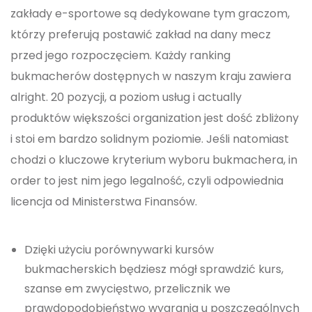
zakłady e-sportowe są dedykowane tym graczom,
którzy preferują postawić zakład na dany mecz
przed jego rozpoczęciem. Każdy ranking
bukmacherów dostępnych w naszym kraju zawiera
alright. 20 pozycji, a poziom usług i actually
produktów większości organization jest dość zbliżony
i stoi em bardzo solidnym poziomie. Jeśli natomiast
chodzi o kluczowe kryterium wyboru bukmachera, in
order to jest nim jego legalność, czyli odpowiednia
licencja od Ministerstwa Finansów.
Dzięki użyciu porównywarki kursów
bukmacherskich będziesz mógł sprawdzić kurs,
szanse em zwycięstwo, przelicznik we
prawdopodobieństwo wygrania u poszczególnych