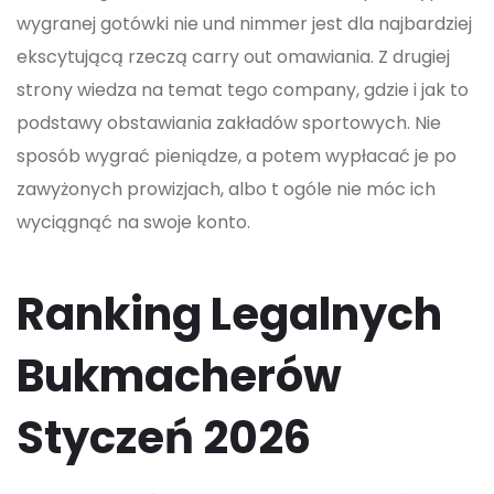
wygranej gotówki nie und nimmer jest dla najbardziej
ekscytującą rzeczą carry out omawiania. Z drugiej
strony wiedza na temat tego company, gdzie i jak to
podstawy obstawiania zakładów sportowych. Nie
sposób wygrać pieniądze, a potem wypłacać je po
zawyżonych prowizjach, albo t ogóle nie móc ich
wyciągnąć na swoje konto.
Ranking Legalnych
Bukmacherów
Styczeń 2026