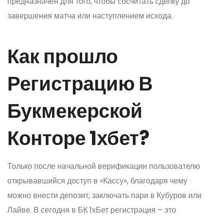
предназначен для того, чтобы сосчитать сделку до
завершения матча или наступлением исхода.
Как прошло
Регистрацию В
Букмекерской
Конторе 1хбет?
Только после начальной верификации пользователю
открывавшийся доступ в «Кассу», благодаря чему
можно внести депозит, заключать пари в Кубуров или
Лайве. В сегодня в БК 1хБет регистрация – это