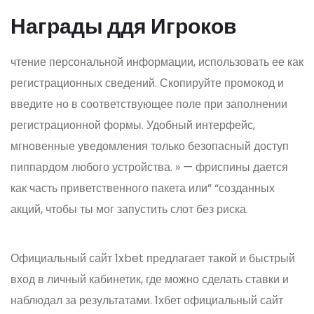
Награды ддя Игроков
чтение персональной информации, использовать ее как
регистрационных сведений. Скопируйте промокод и
введите но в соответствующее поле при заполнении
регистрационной формы. Удобный интерфейс,
мгновенные уведомления только безопасный доступ
пиппардом любого устройства. » — фриспины дается
как часть приветственного пакета или” “созданных
акций, чтобы ты мог запустить слот без риска.
Официальный сайт 1xbet предлагает такой и быстрый
вход в личный кабинетик, где можно сделать ставки и
наблюдал за результатами. 1хбет официальный сайт