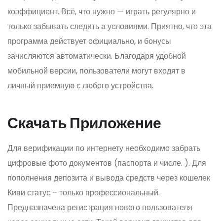
коэффициент. Всё, что нужно — играть регулярно и
только забывать следить а условиями. Приятно, что эта
программа действует официально, и бонусы
зачисляются автоматически. Благодаря удобной
мобильной версии, пользователи могут входят в
личный приемную с любого устройства.
Скачать Приложение
Для верификации по интернету необходимо забрать
цифровые фото документов (паспорта и числе. ). Для
пополнения депозита и вывода средств через кошелек
Киви статус – только профессиональный.
Предназначена регистрация нового пользователя