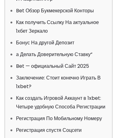
Bet Обзор Букмекерской Конторы
Как получить Ссылку На актуальное
1хбет Зеркало
Бонус На другой Депозит
а Делать Доверительную Ставку”
Bet — официальный Сайт 2025
Заключение: Стоит конечно Играть В
1xbet?
Как создать Игровой Аккаунт в 1xbet:
Четыре удобную Способа Регистрации
Регистрация По Мобильному Номеру
Регистрация спустя Соцсети