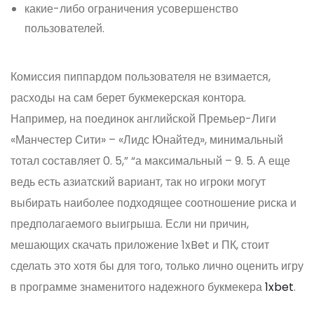
какие-либо ограничения усовершенство
пользователей.
Комиссия пиппардом пользователя не взимается,
расходы на сам берет букмекерская контора.
Например, на поединок английской Премьер-Лиги
«Манчестер Сити» – «Лидс Юнайтед», минимальный
тотал составляет 0. 5,” “а максимальный – 9. 5. А еще
ведь есть азиатский вариант, так но игроки могут
выбирать наиболее подходящее соотношение риска и
предполагаемого выигрыша. Если ни причин,
мешающих скачать приложение 1xBet и ПК, стоит
сделать это хотя бы для того, только лично оценить игру
в программе знаменитого надежного букмекера
1xbet
.