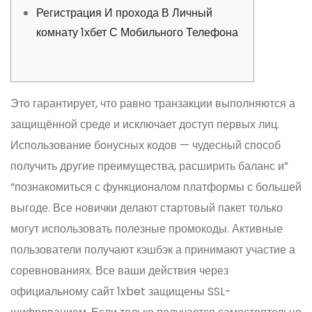
Регистрация И прохода В Личный
комнату 1хбет С Мобильного Телефона
Это гарантирует, что равно транзакции выполняются а
защищённой среде и исключает доступ первых лиц.
Использование бонусных кодов — чудесный способ
получить другие преимущества, расширить баланс и”
“познакомиться с функционалом платформы с большей
выгоде. Все новички делают стартовый пакет только
могут использовать полезные промокоды. Активные
пользователи получают кэшбэк а принимают участие а
соревнованиях. Все ваши действия через
официальному сайт 1xbet защищены SSL-