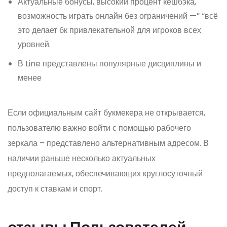
Актуальные бонусы, высокий процент кешбэка,
возможность играть онлайн без ограничений —” “всё
это делает бк привлекательной для игроков всех
уровней.
В Line представлены популярные дисциплины и
менее
Если официальным сайт букмекера не открывается,
пользователю важно войти с помощью рабочего
зеркала – представлено альтернативным адресом. В
наличии раньше несколько актуальных
предполагаемых, обеспечивающих круглосуточный
доступ к ставкам и спорт.