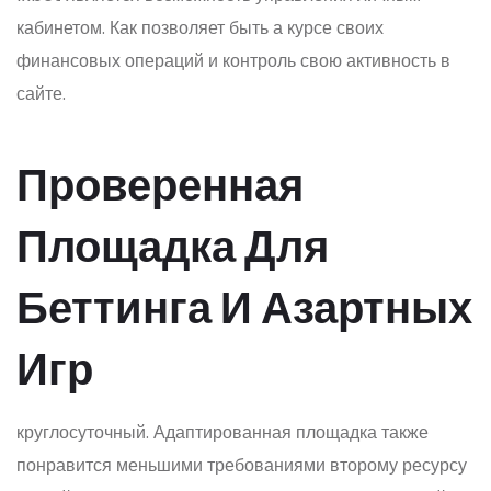
кабинетом. Как позволяет быть а курсе своих
финансовых операций и контроль свою активность в
сайте.
Проверенная
Площадка Для
Беттинга И Азартных
Игр
круглосуточный. Адаптированная площадка также
понравится меньшими требованиями второму ресурсу