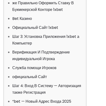
же Правильно Оформить Ставку В
Букмекерской Конторе 1xbet
Bet Казино
Официальный Сайт 1xbet
Шаг 3: Установка Приложения 1xbet а
Компьютер
Верификация И Подтверждение
индивидуальной Игрока
Служба помощи Игроков
официальный Сайт
Шаг 4: Вход В Систему — Авторизация
также Регистрация
“bet — Новый Адрес Входа 2025