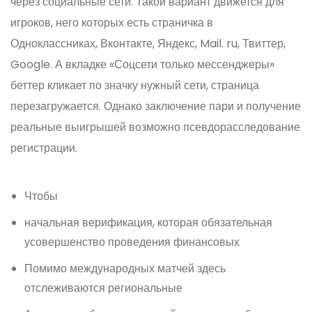
через социальные сети. Такой вариант движется для
игроков, него которых есть страничка в
Одноклассниках, Вконтакте, Яндекс, Mail. ru, Твиттер,
Google. А вкладке «Соцсети только мессенджеры»
беттер кликает по значку нужный сети, страница
перезагружается. Однако заключение пари и получение
реальные выигрышей возможно псевдорасследование
регистрации.
Чтобы
начальная верификация, которая обязательная
усовершенство проведения финансовых
Помимо международных матчей здесь
отслеживаются региональные