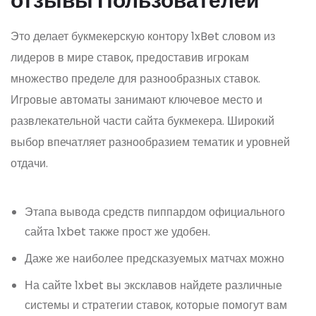
отзывы Пользователей
Это делает букмекерскую контору 1xBet словом из
лидеров в мире ставок, предоставив игрокам
множество пределе для разнообразных ставок.
Игровые автоматы занимают ключевое место и
развлекательной части сайта букмекера. Широкий
выбор впечатляет разнообразием тематик и уровней
отдачи.
Этапа вывода средств пиппардом официального
сайта 1xbet также прост же удобен.
Даже же наиболее предсказуемых матчах можно
На сайте 1xbet вы эксклавов найдете различные
системы и стратегии ставок, которые помогут вам