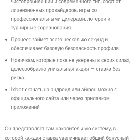
чистопробнейший и современного тип, софт от
лицензионных провайдеров, игры со
профессиональными дилерами, лотереи и
турнирные соревнования.
Процесс займет всего несколько секунд и
обеспечивает базовую безопасность профиля.
Новичкам, которые пока не уверены в своих силах,
целесообразно уникальная акция — ставка без
риска.
1xbet скачать на андроид или айфон можно с
официального сайта или через прилавком
приложений.
Он представляет сам накопительную систему, в
которой каждая ставка увеличивает общий бонусный