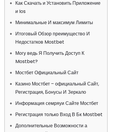
Как Скачать и Установить Приложение
и Ios
Минимальные И максимум Лимиты
Итоговый Обзор преимущество И
Недостатков Mostbet
Могу ведь Я Получить Доступ К
Mostbet?
Мостбет Официальный Сайт
Казино Мостбет – официальный Сайт,
Регистрация, Бонусы И Зеркало
Информация семряуи Сайте Мостбет
Регистрация только Вход В Бк Mostbet
Дополнительные Возможности а