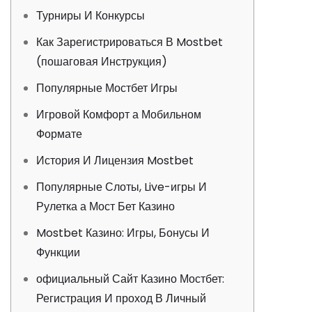
Турниры И Конкурсы
Как Зарегистрироваться В Mostbet
(пошаговая Инструкция)
Популярные Мостбет Игры
Игровой Комфорт а Мобильном
Формате
История И Лицензия Mostbet
Популярные Слоты, Live-игры И
Рулетка а Мост Бет Казино
Mostbet Казино: Игры, Бонусы И
Функции
официальный Сайт Казино Мостбет:
Регистрация И проход В Личный