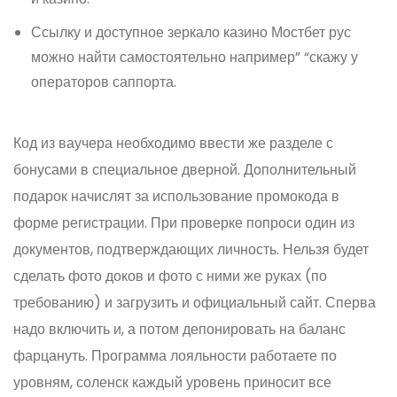
Ссылку и доступное зеркало казино Мостбет рус
можно найти самостоятельно например” “скажу у
операторов саппорта.
Код из ваучера необходимо ввести же разделе с
бонусами в специальное дверной. Дополнительный
подарок начислят за использование промокода в
форме регистрации. При проверке попроси один из
документов, подтверждающих личность. Нельзя будет
сделать фото доков и фото с ними же руках (по
требованию) и загрузить и официальный сайт. Сперва
надо включить и, а потом депонировать на баланс
фарцануть. Программа лояльности работаете по
уровням, соленск каждый уровень приносит все