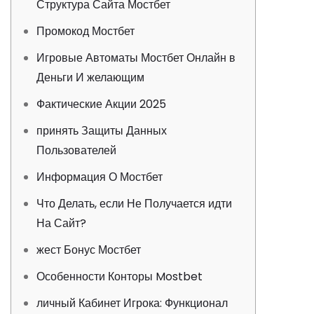
Структура Сайта Мостбет
Промокод Мостбет
Игровые Автоматы Мостбет Онлайн в
Деньги И желающим
Фактические Акции 2025
принять Защиты Данных
Пользователей
Информация О Мостбет
Что Делать, если Не Получается идти
На Сайт?
жест Бонус Мостбет
Особенности Конторы Mostbet
личный Кабинет Игрока: Функционал