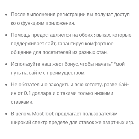
После выполнения регистрации вы получат доступ
ко о функциям приложения.
Помощь предоставляется на обоих языках, которые
поддерживает сайт, гарантируя комфортное
общение для посетителей из разных стан.
Используйте наш жест бонус, чтобы начать” “мой
путь на сайте с преимуществом.
Не обязательно заходить и всю котлету, разве бай-
ин от 0. 1 доллара и с такими только низкими
ставками.
В целом, Most bet предлагает пользователям
широкий спектр пределе для ставок же азартных игр.