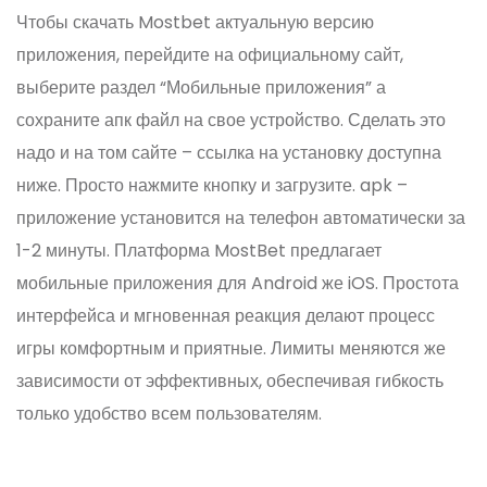
Чтобы скачать Mostbet актуальную версию
приложения, перейдите на официальному сайт,
выберите раздел “Мобильные приложения” а
сохраните апк файл на свое устройство. Сделать это
надо и на том сайте – ссылка на установку доступна
ниже. Просто нажмите кнопку и загрузите. apk –
приложение установится на телефон автоматически за
1-2 минуты. Платформа MostBet предлагает
мобильные приложения для Android же iOS. Простота
интерфейса и мгновенная реакция делают процесс
игры комфортным и приятные. Лимиты меняются же
зависимости от эффективных, обеспечивая гибкость
только удобство всем пользователям.