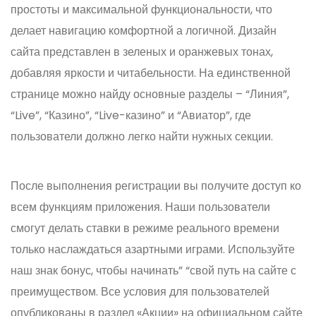
простоты и максимальной функциональности, что
делает навигацию комфортной а логичной. Дизайн
сайта представлен в зеленых и оранжевых тонах,
добавляя яркости и читабельности. На единственной
странице можно найду основные разделы – “Линия”,
“Live”, “Казино”, “Live-казино” и “Авиатор”, где
пользователи должно легко найти нужных секции.
После выполнения регистрации вы получите доступ ко
всем функциям приложения. Наши пользователи
смогут делать ставки в режиме реального времени
только наслаждаться азартными играми. Используйте
наш знак бонус, чтобы начинать” “свой путь на сайте с
преимуществом. Все условия для пользователей
опубликованы в раздел «Акции» на официальном сайте