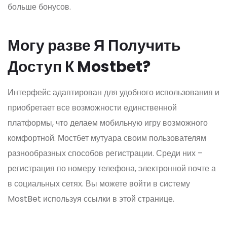
больше бонусов.
Могу разве Я Получить
Доступ К Mostbet?
Интерфейс адаптирован для удобного использования и
приобретает все возможности единственной
платформы, что делаем мобильную игру возможного
комфортной. Мостбет мутуара своим пользователям
разнообразных способов регистрации. Среди них –
регистрация по номеру телефона, электронной почте а
в социальных сетях. Вы можете войти в систему
MostBet используя ссылки в этой странице.