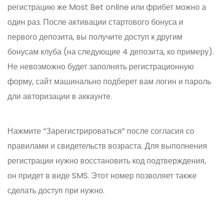
регистрацию же Most Bet online или фрибет можно а
один раз. После активации стартового бонуса и
первого депозита, вы получите доступ к другим
бонусам клуба (на следующие 4 депозита, ко примеру).
Не невозможно будет заполнять регистрационную
форму, сайт машинально подберет вам логин и пароль
дли авторизации в аккаунте.
Нажмите “Зарегистрироваться” после согласия со
правилами и свидетельств возраста. Для выполнения
регистрации нужно восстановить код подтверждения,
он придет в виде SMS. Этот номер позволяет также
сделать доступ при нужно.