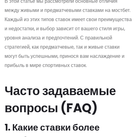
В этой статье мы рассмотрели основные отличия
между живыми и предматчевыми ставками на мостбет.
Каждый из этих типов ставок имеет свои преимущества
и недостатки, и выбор зависит от вашего стиля игры,
уровня анализа и предпочтений. С правильной
стратегией, как предматчевые, так и живые ставки
могут быть успешными, принося вам наслаждение и
прибыль в мире спортивных ставок.
Часто задаваемые
вопросы (FAQ)
1. Какие ставки более