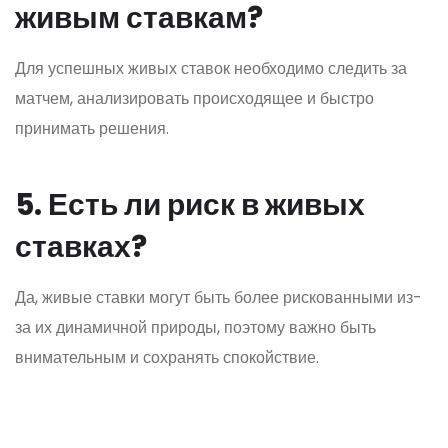
живым ставкам?
Для успешных живых ставок необходимо следить за
матчем, анализировать происходящее и быстро
принимать решения.
5. Есть ли риск в живых
ставках?
Да, живые ставки могут быть более рискованными из-
за их динамичной природы, поэтому важно быть
внимательным и сохранять спокойствие.