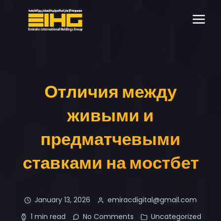
Отличия между
живыми и
предматчевыми
ставками на мостбет
January 13, 2026
emiracdigital@gmail.com
1 min read
No Comments
Uncategorized