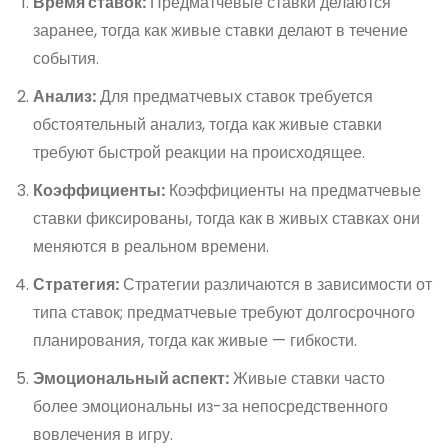
Время ставок:
Предматчевые ставки делаются
заранее, тогда как живые ставки делают в течение
события.
Анализ:
Для предматчевых ставок требуется
обстоятельный анализ, тогда как живые ставки
требуют быстрой реакции на происходящее.
Коэффициенты:
Коэффициенты на предматчевые
ставки фиксированы, тогда как в живых ставках они
меняются в реальном времени.
Стратегия:
Стратегии различаются в зависимости от
типа ставок; предматчевые требуют долгосрочного
планирования, тогда как живые — гибкости.
Эмоциональный аспект:
Живые ставки часто
более эмоциональны из-за непосредственного
вовлечения в игру.