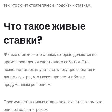
тех, кто хочет стратегически подойти к ставкам.
Что такое живые
ставки?
Живые ставки — это ставки, которые делаются во
время проведения спортивного события. Это
позволяет игрокам учитывать текущие события и
динамику игры, что может привести к более
продуманным решениям.
Преимущества живых ставок заключаются в том, что
они позволяют игрокам: