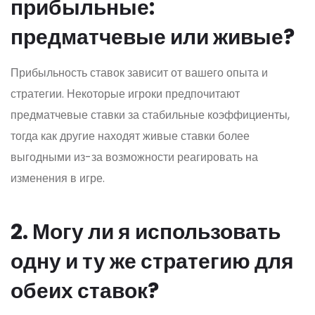
прибыльные:
предматчевые или живые?
Прибыльность ставок зависит от вашего опыта и
стратегии. Некоторые игроки предпочитают
предматчевые ставки за стабильные коэффициенты,
тогда как другие находят живые ставки более
выгодными из-за возможности реагировать на
изменения в игре.
2. Могу ли я использовать
одну и ту же стратегию для
обеих ставок?