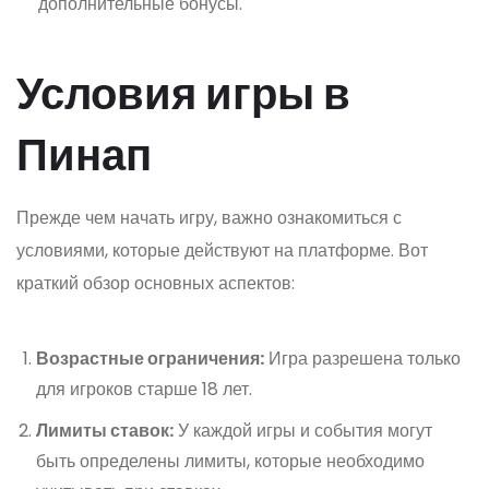
дополнительные бонусы.
Условия игры в
Пинап
Прежде чем начать игру, важно ознакомиться с
условиями, которые действуют на платформе. Вот
краткий обзор основных аспектов:
Возрастные ограничения:
Игра разрешена только
для игроков старше 18 лет.
Лимиты ставок:
У каждой игры и события могут
быть определены лимиты, которые необходимо