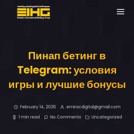
Пинап бетинг в
Telegram: условия
игры и лучшие бонусы
February 14, 2026
emiracdigital@gmail.com
1 min read
No Comments
Uncategorized