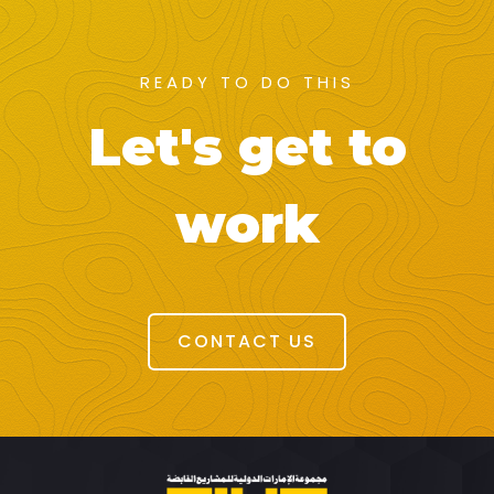
READY TO DO THIS
Let's get to
work
CONTACT US