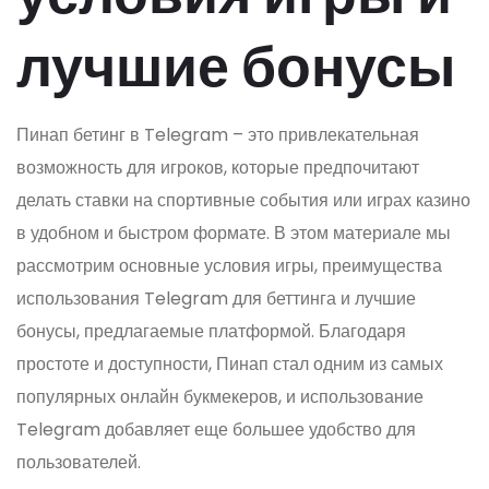
лучшие бонусы
Пинап бетинг в Telegram – это привлекательная
возможность для игроков, которые предпочитают
делать ставки на спортивные события или играх казино
в удобном и быстром формате. В этом материале мы
рассмотрим основные условия игры, преимущества
использования Telegram для беттинга и лучшие
бонусы, предлагаемые платформой. Благодаря
простоте и доступности, Пинап стал одним из самых
популярных онлайн букмекеров, и использование
Telegram добавляет еще большее удобство для
пользователей.