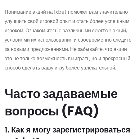
Понимание акций на 1xbet поможет вам значительно
улучшить свой игровой опыт и стать более успешным
игроком. Ознакомьтесь с различными soorten акций,
условиями их использования и своевременно следите
за новыми предложениями. Не забывайте, что акции –
это не только возможность выиграть, но и прекрасный
способ сделать вашу игру более увлекательной.
Часто задаваемые
вопросы (FAQ)
1. Как я могу зарегистрироваться