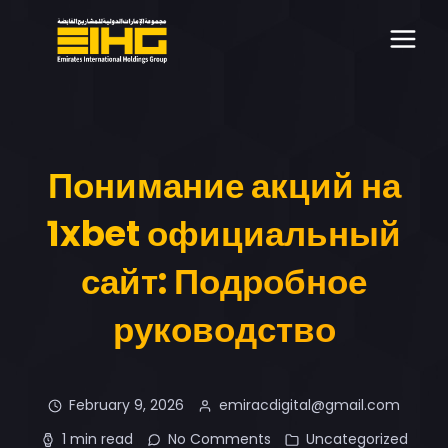
Понимание акций на
1xbet официальный
сайт: Подробное
руководство
February 9, 2026
emiracdigital@gmail.com
1 min read
No Comments
Uncategorized