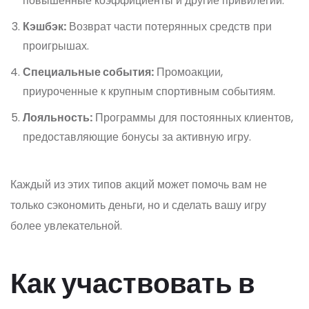
повышенные коэффициенты и другие привилегии.
Кэшбэк:
Возврат части потерянных средств при
проигрышах.
Специальные события:
Промоакции,
приуроченные к крупным спортивным событиям.
Лояльность:
Программы для постоянных клиентов,
предоставляющие бонусы за активную игру.
Каждый из этих типов акций может помочь вам не
только сэкономить деньги, но и сделать вашу игру
более увлекательной.
Как участвовать в