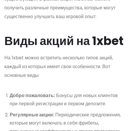
получить различные преимущества, которые могут
существенно улучшить ваш игровой опыт.
Виды акций на 1xbet
На 1xbet можно встретить несколько типов акций,
каждый из которых имеет свои особенности. Вот
основные виды:
Добро пожаловать:
Бонусы для новых клиентов
при первой регистрации и первом депозите.
Регулярные акции:
Периодические предложения,
которые могут включать в себя фрибеты,