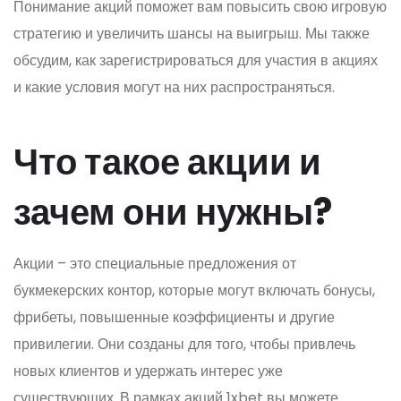
Понимание акций поможет вам повысить свою игровую
стратегию и увеличить шансы на выигрыш. Мы также
обсудим, как зарегистрироваться для участия в акциях
и какие условия могут на них распространяться.
Что такое акции и
зачем они нужны?
Акции – это специальные предложения от
букмекерских контор, которые могут включать бонусы,
фрибеты, повышенные коэффициенты и другие
привилегии. Они созданы для того, чтобы привлечь
новых клиентов и удержать интерес уже
существующих. В рамках акций 1xbet вы можете