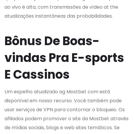
ao vivo é alta, com transmissões de vídeo at the
atualizações instantâneas das probabilidades.
Bônus De Boas-
vindas Pra E-sports
E Cassinos
Um espelho atualizado ag Mostbet com está
disponível em nosso recurso. Você também pode
usar serviços de VPN para contornar o bloqueio. Os
afiliados podem promover o site da Mostbet através
de mídias sociais, blogs e web sites temáticos. Se