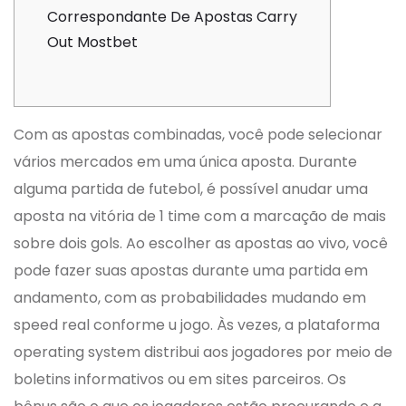
Correspondante De Apostas Carry
Out Mostbet
Com as apostas combinadas, você pode selecionar
vários mercados em uma única aposta. Durante
alguma partida de futebol, é possível anudar uma
aposta na vitória de 1 time com a marcação de mais
sobre dois gols. Ao escolher as apostas ao vivo, você
pode fazer suas apostas durante uma partida em
andamento, com as probabilidades mudando em
speed real conforme u jogo. Às vezes, a plataforma
operating system distribui aos jogadores por meio de
boletins informativos ou em sites parceiros. Os