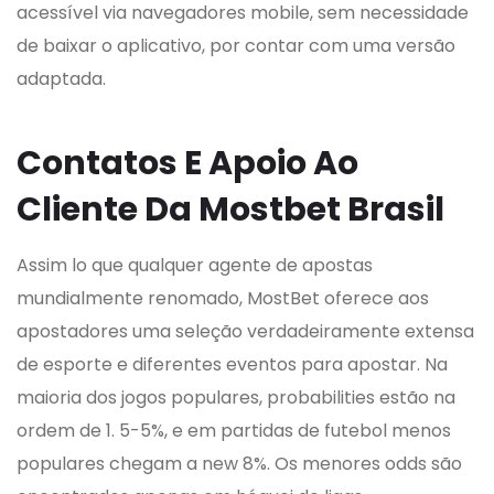
acessível via navegadores mobile, sem necessidade
de baixar o aplicativo, por contar com uma versão
adaptada.
Contatos E Apoio Ao
Cliente Da Mostbet Brasil
Assim lo que qualquer agente de apostas
mundialmente renomado, MostBet oferece aos
apostadores uma seleção verdadeiramente extensa
de esporte e diferentes eventos para apostar. Na
maioria dos jogos populares, probabilities estão na
ordem de 1. 5-5%, e em partidas de futebol menos
populares chegam a new 8%. Os menores odds são