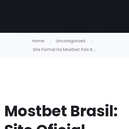
Home
Uncategorized
Site Formal Da Mostbet País B ...
Mostbet Brasil: