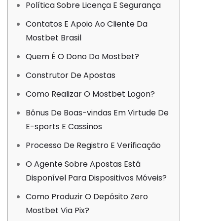
Política Sobre Licença E Segurança
Contatos E Apoio Ao Cliente Da
Mostbet Brasil
Quem É O Dono Do Mostbet?
Construtor De Apostas
Como Realizar O Mostbet Logon?
Bônus De Boas-vindas Em Virtude De
E-sports E Cassinos
Processo De Registro E Verificação
O Agente Sobre Apostas Está
Disponível Para Dispositivos Móveis?
Como Produzir O Depósito Zero
Mostbet Via Pix?