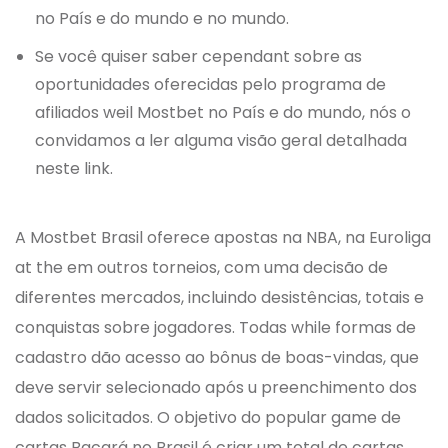
no País e do mundo e no mundo.
Se você quiser saber cependant sobre as
oportunidades oferecidas pelo programa de
afiliados weil Mostbet no País e do mundo, nós o
convidamos a ler alguma visão geral detalhada
neste link.
A Mostbet Brasil oferece apostas na NBA, na Euroliga
at the em outros torneios, com uma decisão de
diferentes mercados, incluindo desistências, totais e
conquistas sobre jogadores. Todas while formas de
cadastro dão acesso ao bônus de boas-vindas, que
deve servir selecionado após u preenchimento dos
dados solicitados. O objetivo do popular game de
cartas Bacará no Brasil é criar um total de cartas