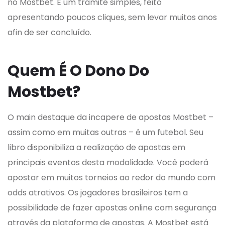
no Mostbet. É um trâmite simples, feito
apresentando poucos cliques, sem levar muitos anos
afin de ser concluído.
Quem É O Dono Do
Mostbet?
O main destaque da incapere de apostas Mostbet –
assim como em muitas outras – é um futebol. Seu
libro disponibiliza a realização de apostas em
principais eventos desta modalidade. Você poderá
apostar em muitos torneios ao redor do mundo com
odds atrativos. Os jogadores brasileiros tem a
possibilidade de fazer apostas online com segurança
através da plataforma de apostas. A Mostbet está