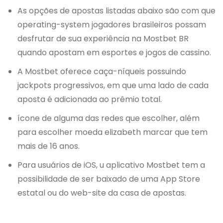
As opções de apostas listadas abaixo são com que
operating-system jogadores brasileiros possam
desfrutar de sua experiência na Mostbet BR
quando apostam em esportes e jogos de cassino.
A Mostbet oferece caça-níqueis possuindo
jackpots progressivos, em que uma lado de cada
aposta é adicionada ao prêmio total.
ícone de alguma das redes que escolher, além
para escolher moeda elizabeth marcar que tem
mais de 16 anos.
Para usuários de iOS, u aplicativo Mostbet tem a
possibilidade de ser baixado de uma App Store
estatal ou do web-site da casa de apostas.