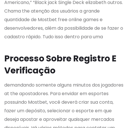
Americano,” “Black jack Single Deck elizabeth outros.
Chama the atenção dos usuários a grande
quantidade de Mostbet free online games e
desenvolvedores, além da possibilidade de se fazer o
cadastro rápido. Tudo isso dentro para uma
Processo Sobre Registro E
Verificação
demandando somente alguns minutos dos jogadores
at the apostadores. Para envidar em esportes
possuindo Mostbet, você deverá criar sua conta,
fazer um depósito, selecionar o esporte em que
deseja apostar e aproveitar quaisquer mercados
disponíveis. Há vários métodos para contatar um