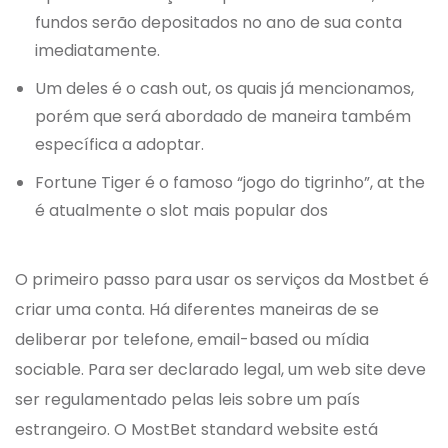
fundos serão depositados no ano de sua conta
imediatamente.
Um deles é o cash out, os quais já mencionamos,
porém que será abordado de maneira também
específica a adoptar.
Fortune Tiger é o famoso “jogo do tigrinho”, at the
é atualmente o slot mais popular dos
O primeiro passo para usar os serviços da Mostbet é
criar uma conta. Há diferentes maneiras de se
deliberar por telefone, email-based ou mídia
sociable. Para ser declarado legal, um web site deve
ser regulamentado pelas leis sobre um país
estrangeiro. O MostBet standard website está