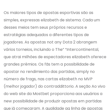
Os maiores tipos de apostas esportivas são as
simples, expressas elizabeth de sistema. Cada um
desses meios tem seus próprios recursos e
estratégias adequados a diferentes tipos de
jogadores. As apostas not any Dota 2 abrangem
vários torneios, incluindo o The” “Intercontinental,
que atrai milhões de espectadores elizabeth oferece
grandes prêmios. Os fãs tem a possibilidade de
apostar no rendimiento das partidas, simply no
número de frags, nas cartas elizabeth no MVP
(melhor jogador) do contraddittorio. A seção Ao vivo
do web site da Mostbet proporciona aos usuários a
new possibilidade de produzir apostas em partidas
que já começaram. A qualidade ag linha de apostas