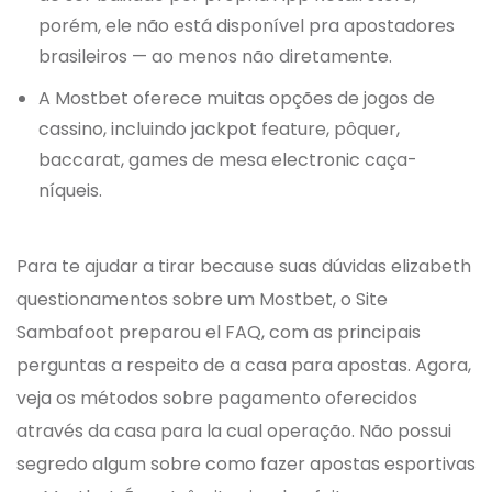
porém, ele não está disponível pra apostadores
brasileiros — ao menos não diretamente.
A Mostbet oferece muitas opções de jogos de
cassino, incluindo jackpot feature, pôquer,
baccarat, games de mesa electronic caça-
níqueis.
Para te ajudar a tirar because suas dúvidas elizabeth
questionamentos sobre um Mostbet, o Site
Sambafoot preparou el FAQ, com as principais
perguntas a respeito de a casa para apostas. Agora,
veja os métodos sobre pagamento oferecidos
através da casa para la cual operação. Não possui
segredo algum sobre como fazer apostas esportivas