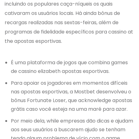
incluindo os populares caça-níqueis os quais
cativaram os usuários locais. Há ainda bônus de
recargas realizadas nas sextas-feiras, além de
programas de fidelidade específicos para cassino at
the apostas esportivas.
É uma plataforma de jogos que combina games
de cassino elizabeth apostas esportivas.
Para apoiar os jogadores em momentos difíceis
nas apostas esportivas, a Mostbet desenvolveu o
bônus Fortunate Loser, que acknowledge apostas
grátis caso você esteja na uma maré para azar.
Por meio dela, while empresas dão dicas e ajudam
aos seus usuários a buscarem ajudo se tenham
tendo algum problema de vício com o game.