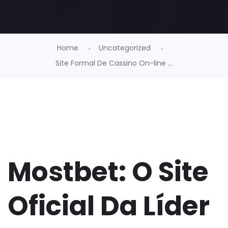
Home
Uncategorized
Site Formal De Cassino On-line ...
Mostbet: O Site
Oficial Da Líder