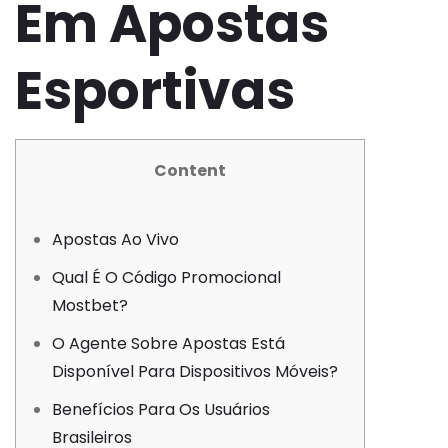
Em Apostas
Esportivas
Content
Apostas Ao Vivo
Qual É O Código Promocional
Mostbet?
O Agente Sobre Apostas Está
Disponível Para Dispositivos Móveis?
Benefícios Para Os Usuários
Brasileiros