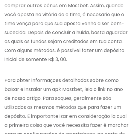
comprar outros bônus em Mostbet. Assim, quando
você aposta na vitória de o time, é necesario que o
time vença para que sua aposta venha a ser bem-
sucedida. Depois de concluir a huida, basta aguardar
os quais os fundos sejam creditados em tua conta.
Com alguns métodos, é possível fazer um depósito
inicial de somente R$ 3, 00.
Para obter informações detalhadas sobre como
baixar e instalar um apk Mostbet, leia o link no ano
de nosso artigo. Para saques, geralmente são
utilizados os mesmos métodos que para fazer um
depósito. É importante izar em consideração la cual
a primeira coisa que você necessita fazer é marchar