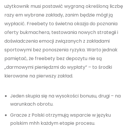
użytkownik musi postawić wygraną określoną liczbę
razy em wybrane zakłady, zanim będzie mógł ją
wypłacić. Freebety to świetna okazja do poznania
oferty bukmachera, testowania nowych strategii i
doświadczenia emocji związanych z zakładami
sportowymi bez ponoszenia ryzyka. Warto jednak
pamiętać, że freebety bez depozytu nie są
„darmowymi pieniędzmi do wypłaty” – to środki
kierowane na pierwszy zakład.
Jeden skupia się na wysokości bonusu, drugi – na
warunkach obrotu.
Gracze z Polski otrzymują wsparcie w języku
polskim mhh każdym etapie procesu.