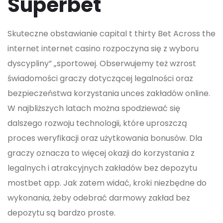
Superbet
Skuteczne obstawianie capital t thirty Bet Across the
internet internet casino rozpoczyna się z wyboru
dyscypliny” „sportowej. Obserwujemy też wzrost
świadomości graczy dotyczącej legalności oraz
bezpieczeństwa korzystania unces zakładów online.
W najbliższych latach można spodziewać się
dalszego rozwoju technologii, które uproszczą
proces weryfikacji oraz użytkowania bonusów. Dla
graczy oznacza to więcej okazji do korzystania z
legalnych i atrakcyjnych zakładów bez depozytu
mostbet app. Jak zatem widać, kroki niezbędne do
wykonania, żeby odebrać darmowy zakład bez
depozytu są bardzo proste.