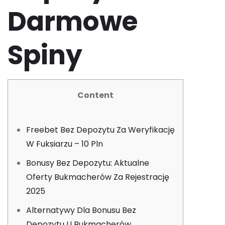
Darmowe
Spiny
Content
Freebet Bez Depozytu Za Weryfikację
W Fuksiarzu – 10 Pln
Bonusy Bez Depozytu: Aktualne
Oferty Bukmacherów Za Rejestrację
2025
Alternatywy Dla Bonusu Bez
Depozytu U Bukmacherów