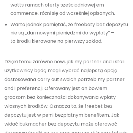
watts ramach oferty sześciodniowej em
commence, różni się od wcześniej opisanych.
Warto jednak pamiętać, że freebety bez depozytu
nie są „darmowymi pieniędzmi do wypłaty” –
to środki kierowane na pierwszy zakład.
Dzięki temu zarówno nowi, jak my partner and i stali
użytkownicy będą mogli wybrać najlepszą opcję
dostosowaną carry out swoich potrzeb my partner
and i preferencji. Oferowany jest on bowiem
graczom bez konieczności dokonywania wpłaty
własnych środków. Oznacza to, że freebet bez
depozytu jest w pełni bezpłatnym benefitem. Jak
widać bukmacher bez depozytu może oferować
darmowe środki na grę graczom um różnym statusie