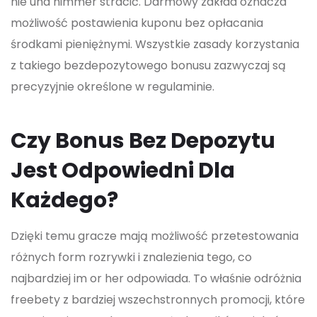
nie und nimmer stracić. Darmowy zakład oznacza
możliwość postawienia kuponu bez opłacania
środkami pieniężnymi. Wszystkie zasady korzystania
z takiego bezdepozytowego bonusu zazwyczaj są
precyzyjnie określone w regulaminie.
Czy Bonus Bez Depozytu
Jest Odpowiedni Dla
Każdego?
Dzięki temu gracze mają możliwość przetestowania
różnych form rozrywki i znalezienia tego, co
najbardziej im or her odpowiada. To właśnie odróżnia
freebety z bardziej wszechstronnych promocji, które