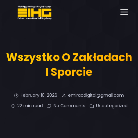
Wszystko O Zakładach
I Sporcie
February 10, 2026
emiracdigital@gmail.com
22 min read
No Comments
Uncategorized