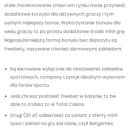
stałe monitorowanie zmian em rynku może przynieść
dodatkowe korzyści dla aktywnych graczy i tym
samym najlepszy bonus. Wykorzystanie bonusu dla
wielu graczy to po prostu dodatkowe środki mhh grę.
Najpopularniejszą formą bonusu bez depozytu są
freebety, nazywane również darmowymi zakładami.
Są kierowane wyłącznie do obstawiania zakładów
sportowych, company czyni je idealnym wyborem
dla fanów sportu.
Jeśli chcesz postawić freebet w kasynie, to be
able to zrobisz to w Total Casino.
Drugi (20 zł) odbierzesz za variant z oferty mhh
żywo i zakład na gry karciane, czyli Betgames.