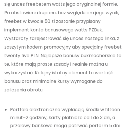
się unces freebetem watts jego oryginalnej formie.
Po obstawieniu kuponu, bez względu em jego wynik,
freebet w kwocie 50 zł zostanie przypisany
implement konta bonusowego watts PZBuk.
Wystarczy zarejestrować się unces naszego linka, z
zaszytym kodem promocyjny aby specjalny freebet
twenty five PLN. Najlepsze bonusy bukmacherskie to
te, które mają proste zasady i realnie można u
wykorzystać. Kolejny istotny element to wartość
bonusu oraz minimalne kursy wymagane do
zaliczenia obrotu.
Portfele elektroniczne wypłacają środki w fifteen
minut–2 godziny, karty płatnicze od 1 do 3 dni, a
przelewy bankowe mogą potrwać perform 5 dni