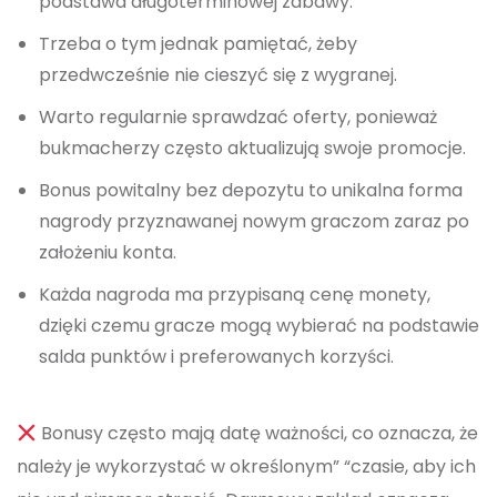
podstawa długoterminowej zabawy.
Trzeba o tym jednak pamiętać, żeby
przedwcześnie nie cieszyć się z wygranej.
Warto regularnie sprawdzać oferty, ponieważ
bukmacherzy często aktualizują swoje promocje.
Bonus powitalny bez depozytu to unikalna forma
nagrody przyznawanej nowym graczom zaraz po
założeniu konta.
Każda nagroda ma przypisaną cenę monety,
dzięki czemu gracze mogą wybierać na podstawie
salda punktów i preferowanych korzyści.
Bonusy często mają datę ważności, co oznacza, że
należy je wykorzystać w określonym” “czasie, aby ich