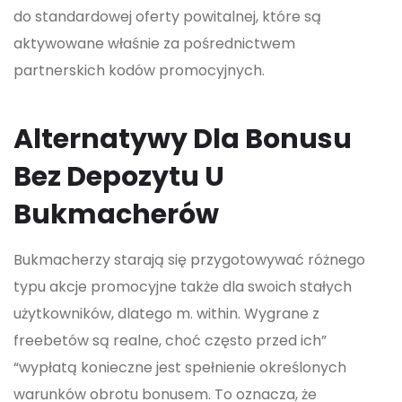
do standardowej oferty powitalnej, które są
aktywowane właśnie za pośrednictwem
partnerskich kodów promocyjnych.
Alternatywy Dla Bonusu
Bez Depozytu U
Bukmacherów
Bukmacherzy starają się przygotowywać różnego
typu akcje promocyjne także dla swoich stałych
użytkowników, dlatego m. within. Wygrane z
freebetów są realne, choć często przed ich”
“wypłatą konieczne jest spełnienie określonych
warunków obrotu bonusem. To oznacza, że