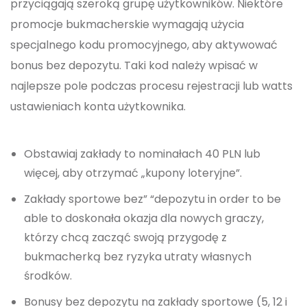
przyciągają szeroką grupę użytkowników. Niektóre
promocje bukmacherskie wymagają użycia
specjalnego kodu promocyjnego, aby aktywować
bonus bez depozytu. Taki kod należy wpisać w
najlepsze pole podczas procesu rejestracji lub watts
ustawieniach konta użytkownika.
Obstawiaj zakłady to nominałach 40 PLN lub
więcej, aby otrzymać „kupony loteryjne”.
Zakłady sportowe bez” “depozytu in order to be
able to doskonała okazja dla nowych graczy,
którzy chcą zacząć swoją przygodę z
bukmacherką bez ryzyka utraty własnych
środków.
Bonusy bez depozytu na zakłady sportowe (5, 12 i