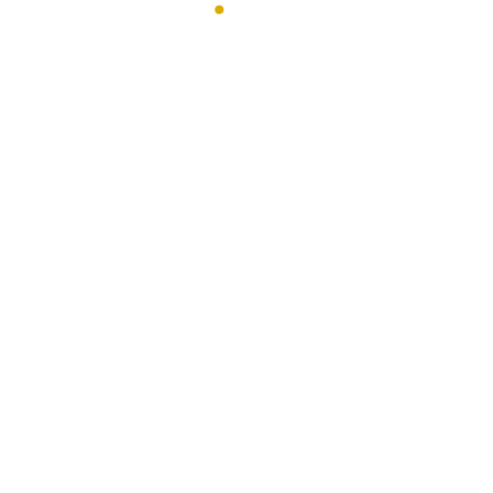
k?
raqlı
sı
ə