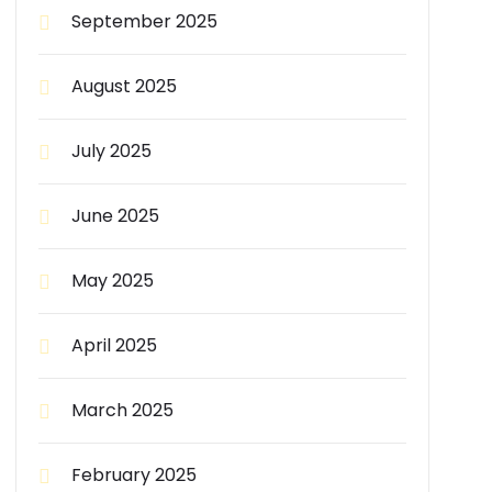
September 2025
August 2025
July 2025
June 2025
May 2025
April 2025
March 2025
February 2025