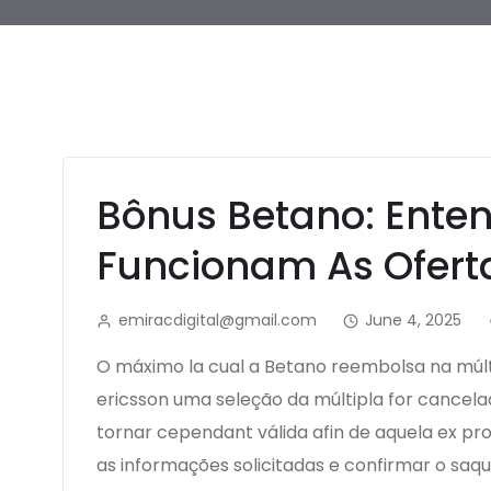
Bônus Betano: Ente
Funcionam As Ofert
emiracdigital@gmail.com
June 4, 2025
O máximo la cual a Betano reembolsa na múlt
ericsson uma seleção da múltipla for cancela
tornar cependant válida afin de aquela ex pr
as informações solicitadas e confirmar o saque