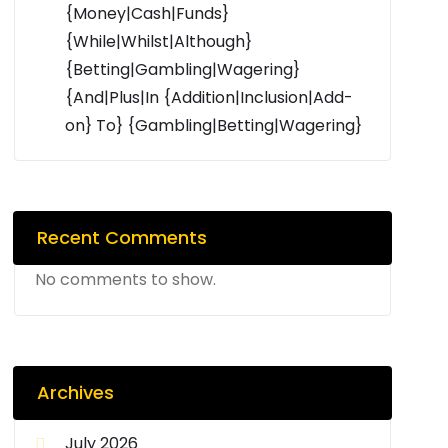
{Money|Cash|Funds}
{While|Whilst|Although}
{Betting|Gambling|Wagering}
{And|Plus|In {Addition|Inclusion|Add-
on} To} {Gambling|Betting|Wagering}
Recent Comments
No comments to show.
Archives
July 2026