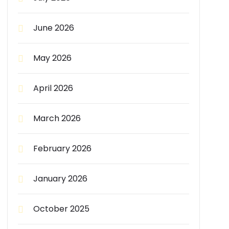
June 2026
May 2026
April 2026
March 2026
February 2026
January 2026
October 2025