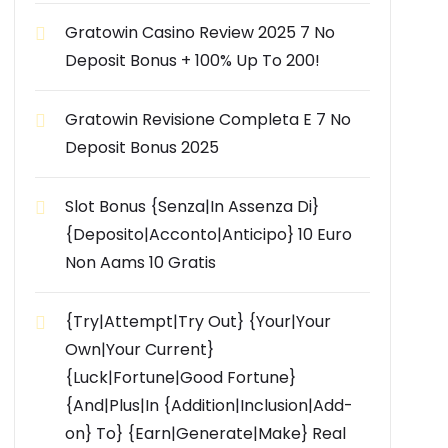
Gratowin Casino Review 2025 7 No
Deposit Bonus + 100% Up To 200!
Gratowin Revisione Completa E 7 No
Deposit Bonus 2025
Slot Bonus {Senza|In Assenza Di}
{Deposito|Acconto|Anticipo} 10 Euro
Non Aams 10 Gratis
{Try|Attempt|Try Out} {Your|Your
Own|Your Current}
{Luck|Fortune|Good Fortune}
{And|Plus|In {Addition|Inclusion|Add-
on} To} {Earn|Generate|Make} Real