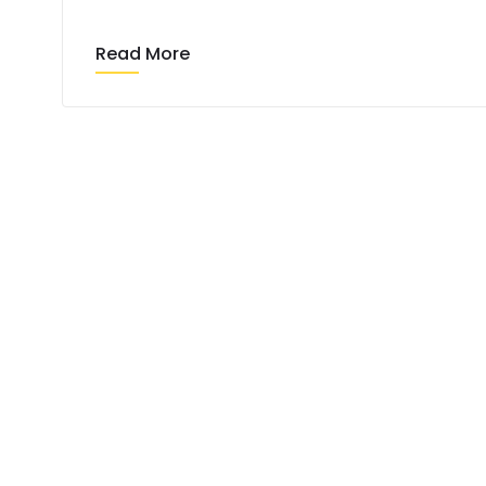
Read More