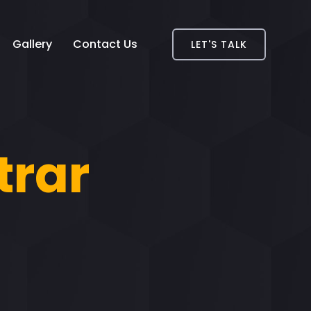
Gallery
Contact Us
LET'S TALK
trar