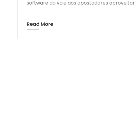
software da voie aos apostadores aproveitar 
Read More