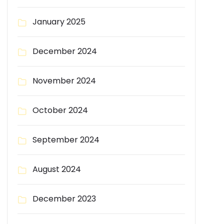
January 2025
December 2024
November 2024
October 2024
September 2024
August 2024
December 2023