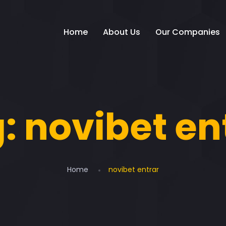
Home
About Us
Our Companies
g:
novibet en
Home
novibet entrar