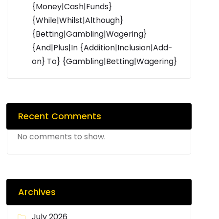
{Money|Cash|Funds}
{While|Whilst|Although}
{Betting|Gambling|Wagering}
{And|Plus|In {Addition|Inclusion|Add-
on} To} {Gambling|Betting|Wagering}
Recent Comments
No comments to show.
Archives
July 2026