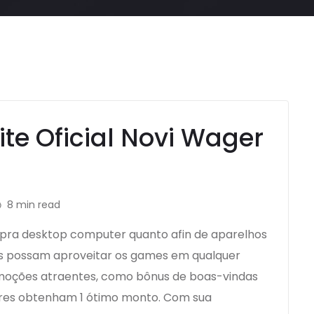
Site Oficial Novi Wager
8 min read
 pra desktop computer quanto afin de aparelhos
es possam aproveitar os games em qualquer
omoções atraentes, como bônus de boas-vindas
dores obtenham 1 ótimo monto. Com sua